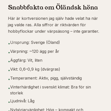
Snabbfakta om Öländsk höna
Här är kortversionen jag själv hade velat ha när
jag valde ras. Alla siffror är riktvärden för
hobbyflockar under värpsäsong – inte garantier.
Ursprung: Sverige (Öland)
•
Värpning: ~120 ägg per år
•
Äggfärg: Vit, liten
•
Vikt: 0,6–0,9 kg (dvärgras)
•
Temperament: Aktiv, pigg, självständig
•
Vinterhärdighet i svenskt klimat: Bra för sin
•
storlek
Ljudnivå: Låg
•
Nybörjarvänlighet: Hög – kompakt och
•