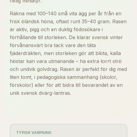
riktig miniatyr.
Räkna med 100–140 små vita ägg per år från en
frisk öländsk höna, oftast runt 35–40 gram. Rasen
är aktiv, pigg och en duktig födosökare i
förhållande till storleken. De klarar svensk vinter
förvånansvärt bra tack vare den täta
fjäderdräkten, men storleken gör att blöta, kalla
höstar kan vara utmanande – ha extra torrt strö
och undvik golvdrag. Rasen är perfekt för dig med
liten tomt, i pedagogiska sammanhang (skolor,
förskolor) eller för att bidra till bevarandet av en
unik svensk dvärg-lantras.
TYPISK VÄRPNING