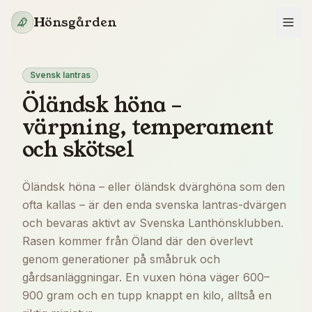
Hoppa till innehåll
Hönsgården
Svensk lantras
Öländsk höna –
värpning, temperament
och skötsel
Öländsk höna – eller öländsk dvärghöna som den
ofta kallas – är den enda svenska lantras-dvärgen
och bevaras aktivt av Svenska Lanthönsklubben.
Rasen kommer från Öland där den överlevt
genom generationer på småbruk och
gårdsanläggningar. En vuxen höna väger 600–
900 gram och en tupp knappt en kilo, alltså en