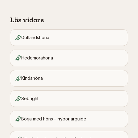
Läs vidare
Gotlandshöna
Hedemorahöna
Kindahöna
Sebright
Börja med höns – nybörjarguide