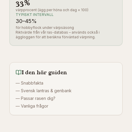
33
%
värpprocent (ägg per höna och dag × 100)
TYPISKT INTERVALL
30
–
45
%
för hobbyflock under värpsäsong
Riktvärde från vår ras-databas – används också i
äggloggen för att beräkna förväntad värpning.
I den här guiden
—
Snabbfakta
—
Svensk lantras & genbank
—
Passar rasen dig?
—
Vanliga frågor