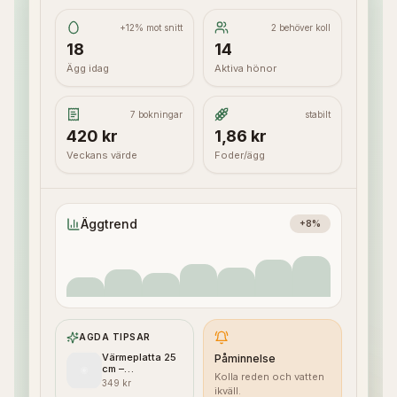
+12% mot snitt
2 behöver koll
18
14
Ägg idag
Aktiva hönor
7 bokningar
stabilt
420 kr
1,86 kr
Veckans värde
Foder/ägg
Äggtrend
+8%
AGDA TIPSAR
Värmeplatta 25
Påminnelse
cm –
Kolla reden och vatten
vattenautomat
349 kr
ikväll.
(20 W)