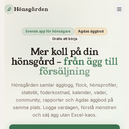
Hoppa till innehåll
Hönsgården
Svensk app för hönsägare
Agdas äggbod
Gratis att börja
Mer koll på din
hönsgård –
från ägg till
försäljning
Hönsgården samlar ägglogg, flock, hönsprofiler,
statistik, foderkostnad, kalender, väder,
community, rapporter och Agdas äggbod på
samma plats. Logga vardagen, förstå mönstren
och sälj ägg utan Excel-kaos.