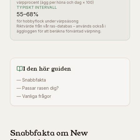
värpprocent (ägg per höna och dag × 100)
TYPISKT INTERVALL
55
–
68
%
för hobbyflock under värpsäsong
Riktvärde från vår ras-databas – används också i
äggloggen för att beräkna förväntad värpning.
I den här guiden
—
Snabbfakta
—
Passar rasen dig?
—
Vanliga frågor
Snabbfakta om New