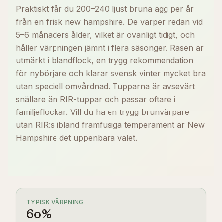
Praktiskt får du 200–240 ljust bruna ägg per år
från en frisk new hampshire. De värper redan vid
5–6 månaders ålder, vilket är ovanligt tidigt, och
håller värpningen jämnt i flera säsonger. Rasen är
utmärkt i blandflock, en trygg rekommendation
för nybörjare och klarar svensk vinter mycket bra
utan speciell omvårdnad. Tupparna är avsevärt
snällare än RIR-tuppar och passar oftare i
familjeflockar. Vill du ha en trygg brunvärpare
utan RIR:s ibland framfusiga temperament är New
Hampshire det uppenbara valet.
TYPISK VÄRPNING
60
%