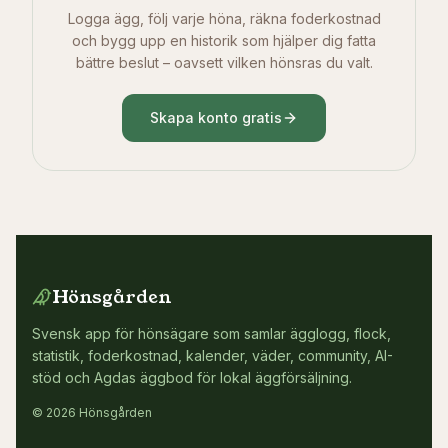
Logga ägg, följ varje höna, räkna foderkostnad
och bygg upp en historik som hjälper dig fatta
bättre beslut – oavsett vilken hönsras du valt.
Skapa konto gratis
Hönsgården
Svensk app för hönsägare som samlar ägglogg, flock,
statistik, foderkostnad, kalender, väder, community, AI-
stöd och Agdas äggbod för lokal äggförsäljning.
© 2026 Hönsgården