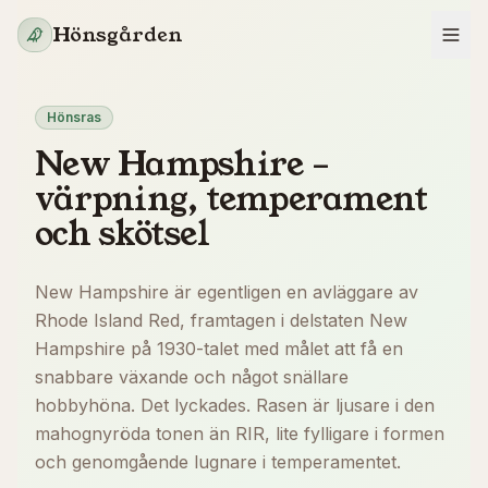
Hoppa till innehåll
Hönsgården
Hönsras
New Hampshire –
värpning, temperament
och skötsel
New Hampshire är egentligen en avläggare av
Rhode Island Red, framtagen i delstaten New
Hampshire på 1930-talet med målet att få en
snabbare växande och något snällare
hobbyhöna. Det lyckades. Rasen är ljusare i den
mahognyröda tonen än RIR, lite fylligare i formen
och genomgående lugnare i temperamentet.