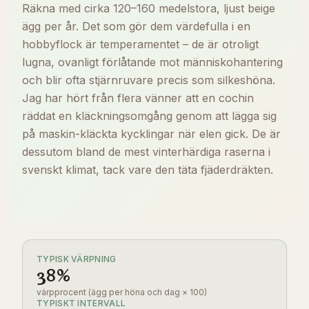
Räkna med cirka 120–160 medelstora, ljust beige
ägg per år. Det som gör dem värdefulla i en
hobbyflock är temperamentet – de är otroligt
lugna, ovanligt förlåtande mot människohantering
och blir ofta stjärnruvare precis som silkeshöna.
Jag har hört från flera vänner att en cochin
räddat en kläckningsomgång genom att lägga sig
på maskin-kläckta kycklingar när elen gick. De är
dessutom bland de mest vinterhärdiga raserna i
svenskt klimat, tack vare den täta fjäderdräkten.
TYPISK VÄRPNING
38
%
värpprocent (ägg per höna och dag × 100)
TYPISKT INTERVALL