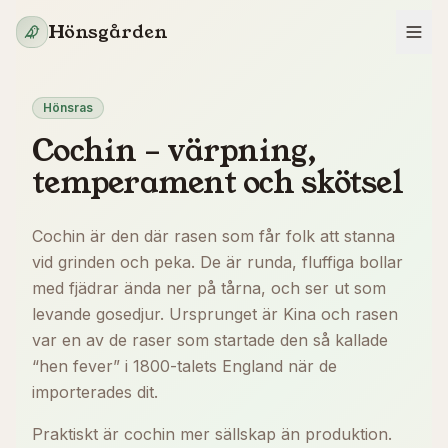
Hoppa till innehåll
Hönsgården
Hönsras
Cochin – värpning,
temperament och skötsel
Cochin är den där rasen som får folk att stanna
vid grinden och peka. De är runda, fluffiga bollar
med fjädrar ända ner på tårna, och ser ut som
levande gosedjur. Ursprunget är Kina och rasen
var en av de raser som startade den så kallade
“hen fever” i 1800-talets England när de
importerades dit.
Praktiskt är cochin mer sällskap än produktion.