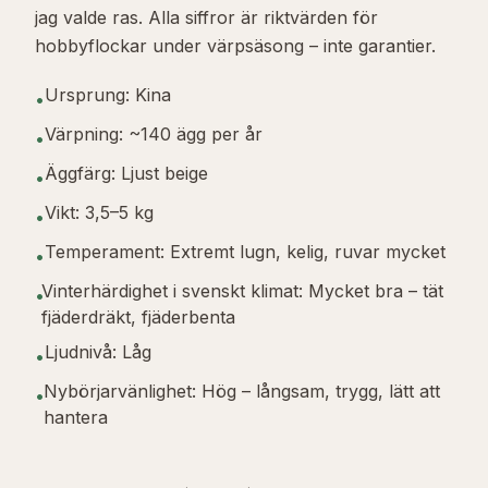
jag valde ras. Alla siffror är riktvärden för
hobbyflockar under värpsäsong – inte garantier.
Ursprung: Kina
•
Värpning: ~140 ägg per år
•
Äggfärg: Ljust beige
•
Vikt: 3,5–5 kg
•
Temperament: Extremt lugn, kelig, ruvar mycket
•
Vinterhärdighet i svenskt klimat: Mycket bra – tät
•
fjäderdräkt, fjäderbenta
Ljudnivå: Låg
•
Nybörjarvänlighet: Hög – långsam, trygg, lätt att
•
hantera