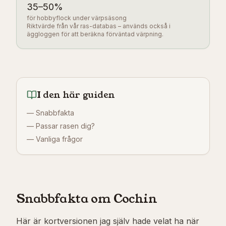
35
–
50
%
för hobbyflock under värpsäsong
Riktvärde från vår ras-databas – används också i
äggloggen för att beräkna förväntad värpning.
I den här guiden
—
Snabbfakta
—
Passar rasen dig?
—
Vanliga frågor
Snabbfakta om Cochin
Här är kortversionen jag själv hade velat ha när