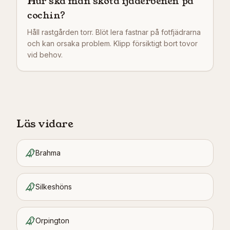
Hur ska man sköta fjäderbenen på
cochin?
Håll rastgården torr. Blöt lera fastnar på fotfjädrarna
och kan orsaka problem. Klipp försiktigt bort tovor
vid behov.
Läs vidare
Brahma
Silkeshöns
Orpington