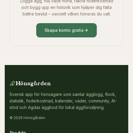
Logga ägg, följ varje höna, räkna foderkostnad
och bygg upp en historik som hjälper dig fatta
bättre beslut – oavsett vilken hönsras du valt.
Skapa konto gratis
Hönsgården
Svensk app för hönsägare som samlar ägglogg, flock,
statistik, foderkostnad, kalender, väder, community, AI-
stöd och Agdas äggbod för lokal äggförsäljning.
© 2026 Hönsgården
Produkt