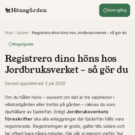
Hoppa till innehåll
Hönsgården
🐔
Kom igång
Start
Guider
Registrera dina höns hos Jordbruksverket – så gör du
Regelguide
Registrera dina höns hos
Jordbruksverket – så gör du
Senast uppdaterad:
2 juli 2026
Om du håller höns – oavsett om det är tre värphönor i
villaträdgården eller trettio på gården – räknas du som
djurhållare av fjäderfän. Enligt
Jordbruksverkets
föreskrifter
ska alla anläggningar där fjäderfän hålls vara
registrerade. Registreringen är gratis, gäller tills vidare och
tar oftast bara några minuter. Här går vi igenom varför, hur