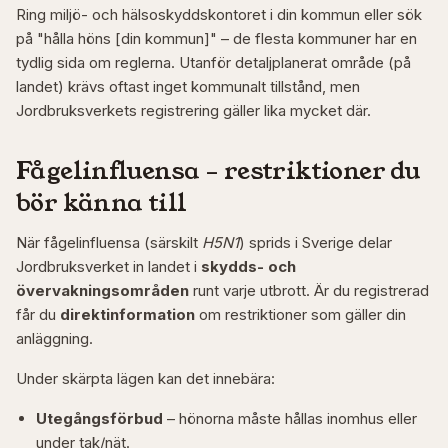
Ring miljö- och hälsoskyddskontoret i din kommun eller sök
på "hålla höns [din kommun]" – de flesta kommuner har en
tydlig sida om reglerna. Utanför detaljplanerat område (på
landet) krävs oftast inget kommunalt tillstånd, men
Jordbruksverkets registrering gäller lika mycket där.
Fågelinfluensa – restriktioner du
bör känna till
När fågelinfluensa (särskilt
H5N1
) sprids i Sverige delar
Jordbruksverket in landet i
skydds- och
övervakningsområden
runt varje utbrott. Är du registrerad
får du
direktinformation
om restriktioner som gäller din
anläggning.
Under skärpta lägen kan det innebära:
Utegångsförbud
– hönorna måste hållas inomhus eller
under tak/nät.