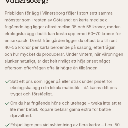
Vänersborg
?
Prisbilden för ägg i Vänersborg följer i stort sett samma
mönster som i resten av Götaland: en karta med sex
frigående ägg ligger oftast mellan 35 och 55 kronor, medan
ekologiska ägg i butik kan kosta upp emot 60–70 kronor för
en sexpack. Direkt från gården ligger du oftast bra till runt
40–55 kronor per karta beroende på säsong, efterfrågan
och hur mycket du producerar. Under vintern, när värpningen
sjunker naturligt, är det helt rimligt att höja priset något
eftersom efterfrågan ofta är högre än tillgången.
Sätt ett pris som ligger på eller strax under priset för
ekologiska ägg i din lokala matbutik – då känns ditt pris
tryggt och förståeligt.
Om du har frigående höns och utehage – tveka inte att ta
lite mer betalt. Köpare betalar gärna extra för bättre
djurvälfärd.
Erbjud lägre pris vid avhämtning av flera kartor – t.ex. 50