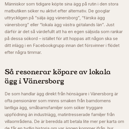
Människor som tidigare köpte sina ägg på rutin i den stora
matbutiken söker nu aktivt efter alternativ. De googlar
uttryckligen på “sälja ägg vänersborg”, “färska ägg
vänersborg” eller “lokala ägg västra götalands län”. Just
därför är det så värdefullt att ha en egen säljsida som rankar
på dessa sökord – istället för att hoppas att någon ska se
ditt inlägg i en Facebookgrupp innan det försvinner i flödet
efter några timmar.
Så resonerar köpare av lokala
ägg i
Vänersborg
De som handlar ägg direkt från hönsägare i Vänersborg är
ofta pensionärer som minns smaken från barndomens
lantliga ägg, småbarnsfamiljer som söker tryggare
uppfödning än industriägg, matintresserade familjer från
villaområdena. De är beredda att betala lite mer per karta om
de får en tydlig historia om var äggen kommer ifrån, hur