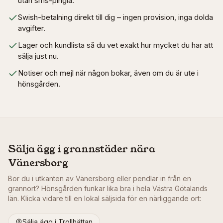
utan sms-pingla.
Swish-betalning direkt till dig – ingen provision, inga dolda
avgifter.
Lager och kundlista så du vet exakt hur mycket du har att
sälja just nu.
Notiser och mejl när någon bokar, även om du är ute i
hönsgården.
Sälja ägg i grannstäder nära
Vänersborg
Bor du i utkanten av
Vänersborg
eller pendlar in från en
grannort? Hönsgården funkar lika bra i hela
Västra Götalands
län
. Klicka vidare till en lokal säljsida för en närliggande ort:
Sälja ägg i
Trollhättan