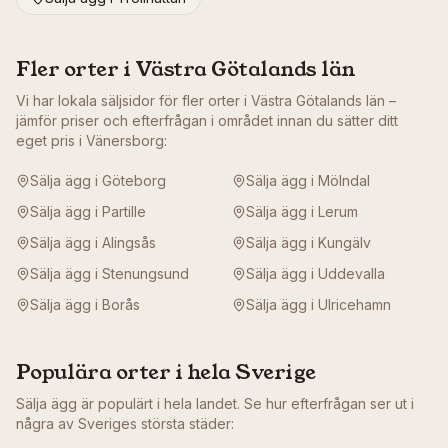
Fler orter i
Västra Götalands län
Vi har lokala säljsidor för fler orter i
Västra Götalands län
–
jämför priser och efterfrågan i området innan du sätter ditt
eget pris i
Vänersborg
:
Sälja ägg i
Göteborg
Sälja ägg i
Mölndal
Sälja ägg i
Partille
Sälja ägg i
Lerum
Sälja ägg i
Alingsås
Sälja ägg i
Kungälv
Sälja ägg i
Stenungsund
Sälja ägg i
Uddevalla
Sälja ägg i
Borås
Sälja ägg i
Ulricehamn
Populära orter i hela Sverige
Sälja ägg är populärt i hela landet. Se hur efterfrågan ser ut i
några av Sveriges största städer: