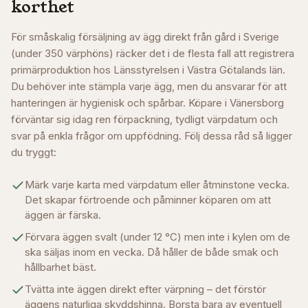
korthet
För småskalig försäljning av ägg direkt från gård i Sverige
(under 350 värphöns) räcker det i de flesta fall att registrera
primärproduktion hos Länsstyrelsen i
Västra Götalands län
.
Du behöver inte stämpla varje ägg, men du ansvarar för att
hanteringen är hygienisk och spårbar. Köpare i
Vänersborg
förväntar sig idag ren förpackning, tydligt värpdatum och
svar på enkla frågor om uppfödning. Följ dessa råd så ligger
du tryggt:
Märk varje karta med värpdatum eller åtminstone vecka.
Det skapar förtroende och påminner köparen om att
äggen är färska.
Förvara äggen svalt (under 12 °C) men inte i kylen om de
ska säljas inom en vecka. Då håller de både smak och
hållbarhet bäst.
Tvätta inte äggen direkt efter värpning – det förstör
äggens naturliga skyddshinna. Borsta bara av eventuell