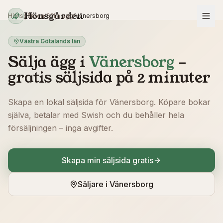
Hoppa till innehåll
Hönsgården
Hönsgården
/
Sälja ägg
/
Vänersborg
Västra Götalands län
Sälja ägg i
Vänersborg
–
gratis säljsida på 2 minuter
Skapa en lokal säljsida för
Vänersborg
. Köpare bokar
själva, betalar med Swish och du behåller hela
försäljningen – inga avgifter.
Skapa min säljsida gratis
Säljare i
Vänersborg