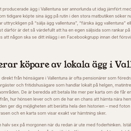
t producerade ägg i Vallentuna ser annorlunda ut idag jämfört med
 tidigare köpte sina ägg på rutin i den stora matbutiken söker nu
ar uttryckligen på “sälja ägg vallentuna”, “färska ägg vallentuna” el
t därför är det så värdefullt att ha en egen säljsida som rankar p
pas att någon ska se ditt inlägg i en Facebookgrupp innan det försvin
rar köpare av lokala ägg i
Val
irekt från hönsägare i Vallentuna är ofta pensionärer som föredra
gäster och fritidshusägare som handlar lokalt på helgen, matintre
laområden. De är beredda att betala lite mer per karta om de får en
från, hur hönsen lever och om de har en chans att hämta nära h
den ger dig möjligheten att berätta hela den historien – med foton
 rasen och en karta som visar exakt var hämtning sker.
n halv sex på morgonen när du redan är ute med foderhinken. Iställ