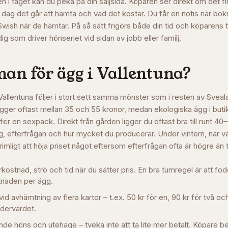
n i taget kan du peka på din säljsida. Köparen ser direkt om det fi
 dag det går att hämta och vad det kostar. Du får en notis när bok
Swish när de hämtar. På så sätt frigörs både din tid och köparens 
dig som driver hönseriet vid sidan av jobb eller familj.
man för ägg i
Vallentuna
?
 Vallentuna följer i stort sett samma mönster som i resten av Svea
igger oftast mellan 35 och 55 kronor, medan ekologiska ägg i buti
r en sexpack. Direkt från gården ligger du oftast bra till runt 40
 efterfrågan och hur mycket du producerar. Under vintern, när v
t rimligt att höja priset något eftersom efterfrågan ofta är högre än 
stnad, strö och tid när du sätter pris. En bra tumregel är att fo
naden per ägg.
vid avhämtning av flera kartor – t.ex. 50 kr för en, 90 kr för två och
rdervärdet.
de höns och utehage – tveka inte att ta lite mer betalt. Köpare be