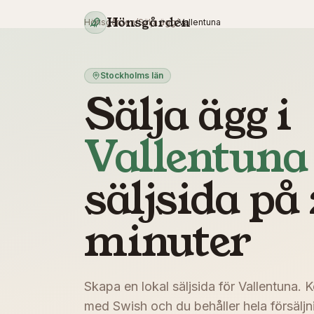
Hoppa till innehåll
Hönsgården
Hönsgården
/
Sälja ägg
/
Vallentuna
Stockholms län
Sälja ägg i
Vallentuna
säljsida på 
minuter
Skapa en lokal säljsida för
Vallentuna
. 
med Swish och du behåller hela försäljni