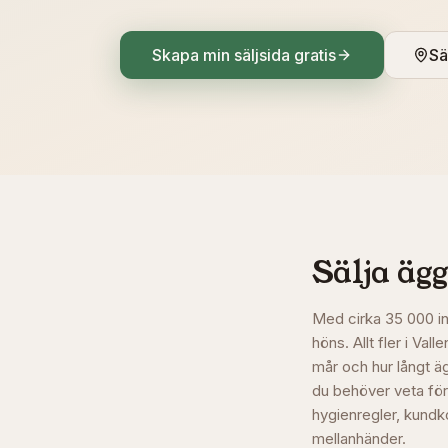
Skapa min säljsida gratis
Sä
Sälja ägg
Med cirka 35 000 in
höns. Allt fler i Va
mår och hur långt ä
du behöver veta för 
hygienregler, kundko
mellanhänder.