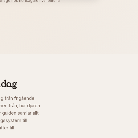
ehage hos hönsägare i Vallentuna
idag
g från frigående
er ifrån, hur djuren
 guiden samlar allt
ngssystem till
er till