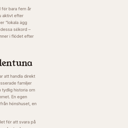
 för bara fem år
 aktivt efter
ler “lokala ägg
å dessa sökord –
ner i flödet efter
lentuna
r att handla direkt
sserade familjer
 tydlig historia om
emmet. En egen
 från hönshuset, en
et för att svara på