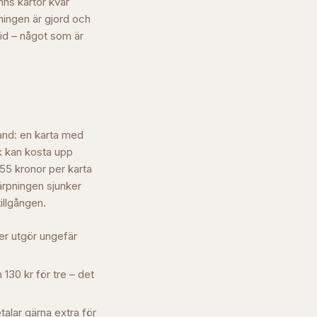
nns kartor kvar
ningen är gjord och
tid – något som är
land: en karta med
k kan kosta upp
–55 kronor per karta
ärpningen sjunker
tillgången.
der utgör ungefär
 130 kr för tre – det
talar gärna extra för