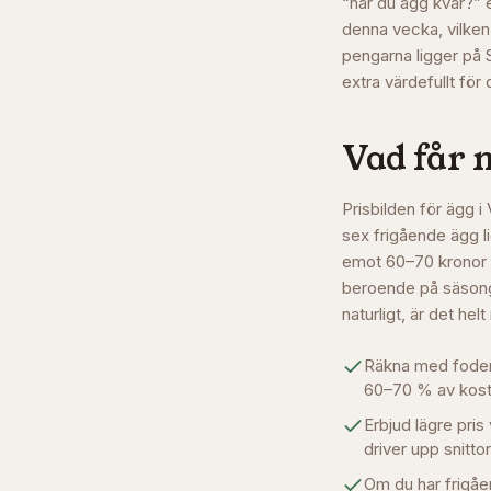
“har du ägg kvar?” e
denna vecka, vilken
pengarna ligger på 
extra värdefullt för 
Vad får 
Prisbilden för ägg i
sex frigående ägg l
emot 60–70 kronor fö
beroende på säsong,
naturligt, är det hel
Räkna med foderko
60–70 % av kost
Erbjud lägre pris 
driver upp snitto
Om du har frigåen