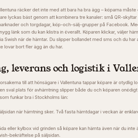
Vallentuna räcker det inte med att bara ha bra ägg – köparna måste 
gare lyckas bäst genom att kombinera tre kanaler: små QR-skyltar l
marknader och torgdagar, köp-och-sälj-grupper på Facebook. M
nygg länk som du kan klistra in överallt. Köparen klickar, väljer hä
via Swish när de hämtar. Du slipper bollandet med sms och du har al
e lovar bort fler ägg än du har.
, leverans och logistik i
Vall
orsakerna till att hönsägare i
Vallentuna
tappar köpare är otydlig l
en sval plats för avhämtning slipper både du och köparen onödigt
 som funkar bra i
Stockholms län
:
äljsidan när hämtning sker. Två fasta hämtdagar i veckan är enklare
låda eller kylbox vid grinden så köpare kan hämta även när du int
ish-bekräftelse på säljsidan.