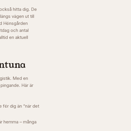
också hitta dig. De
ängs vägen ut till
ed Hönsgården
mtdag och antal
ltid en aktuell
entuna
ogistik. Med en
 pingande. Här är
 för dig än “när det
e är hemma – många