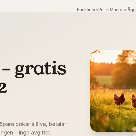
Funktioner
Priser
Marknad
Äggk
– gratis
2
Köpare bokar själva, betalar
ngen – inga avgifter.