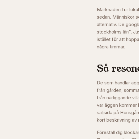
Marknaden för lokal
sedan. Människor som
alternativ. De googl
stockholms län”. Jus
istället för att hop
några timmar.
Så resone
De som handlar ägg d
från gården, sommar
från närliggande vil
var äggen kommer i
säljsida på Hönsgår
kort beskrivning av
Föreställ dig klocka