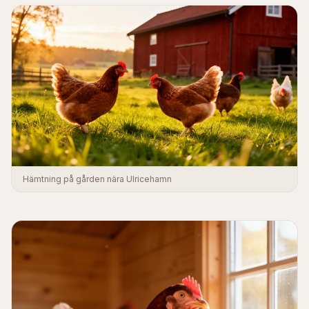
Hämtning på gården nära Ulricehamn