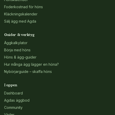
Foderkostnad för höns
Kläckningskalender
Sälj ägg med Agda
Guider & verktyg
Äggkalkylator
Börja med höns
Höns & ägg-guider
Hur många ägg lägger en höna?
Nybörjarguide – skaffa höns
I appen
Dashboard
Agdas äggbod
Community
Väder