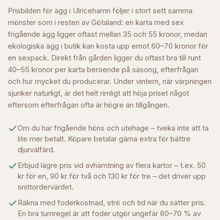
Prisbilden för ägg i Ulricehamn följer i stort sett samma
mönster som i resten av Götaland: en karta med sex
frigående ägg ligger oftast mellan 35 och 55 kronor, medan
ekologiska ägg i butik kan kosta upp emot 60–70 kronor för
en sexpack. Direkt från gården ligger du oftast bra till runt
40–55 kronor per karta beroende på säsong, efterfrågan
och hur mycket du producerar. Under vintern, när värpningen
sjunker naturligt, är det helt rimligt att höja priset något
eftersom efterfrågan ofta är högre än tillgången.
Om du har frigående höns och utehage – tveka inte att ta
lite mer betalt. Köpare betalar gärna extra för bättre
djurvälfärd.
Erbjud lägre pris vid avhämtning av flera kartor – t.ex. 50
kr för en, 90 kr för två och 130 kr för tre – det driver upp
snittordervärdet.
Räkna med foderkostnad, strö och tid när du sätter pris.
En bra tumregel är att foder utgör ungefär 60–70 % av