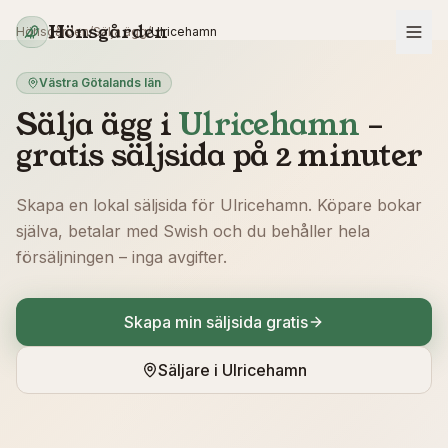
Hoppa till innehåll
Hönsgården
Hönsgården
/
Sälja ägg
/
Ulricehamn
Västra Götalands län
Sälja ägg i
Ulricehamn
–
gratis säljsida på 2 minuter
Skapa en lokal säljsida för
Ulricehamn
. Köpare bokar
själva, betalar med Swish och du behåller hela
försäljningen – inga avgifter.
Skapa min säljsida gratis
Säljare i
Ulricehamn