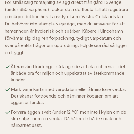
För småskalig försäljning av ägg direkt från gård i Sverige
(under 350 värphöns) räcker det i de flesta fall att registrera
primärproduktion hos Länsstyrelsen i
Västra Götalands län
.
Du behöver inte stämpla varje ägg, men du ansvarar för att
hanteringen är hygienisk och spårbar. Köpare i
Ulricehamn
förväntar sig idag ren förpackning, tydligt värpdatum och
svar på enkla frågor om uppfödning. Följ dessa råd så ligger
du tryggt:
Återanvänd kartonger så länge de är hela och rena – det
är både bra för miljön och uppskattat av återkommande
kunder.
Märk varje karta med värpdatum eller åtminstone vecka.
Det skapar förtroende och påminner köparen om att
äggen är färska.
Förvara äggen svalt (under 12 °C) men inte i kylen om de
ska säljas inom en vecka. Då håller de både smak och
hållbarhet bäst.