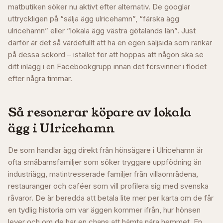
matbutiken söker nu aktivt efter alternativ. De googlar
uttryckligen på “sälja ägg ulricehamn”, “färska ägg
ulricehamn” eller “lokala ägg västra götalands län”. Just
därför är det så värdefullt att ha en egen säljsida som rankar
på dessa sökord – istället för att hoppas att någon ska se
ditt inlägg i en Facebookgrupp innan det försvinner i flödet
efter några timmar.
Så resonerar köpare av lokala
ägg i
Ulricehamn
De som handlar ägg direkt från hönsägare i Ulricehamn är
ofta småbarnsfamiljer som söker tryggare uppfödning än
industriägg, matintresserade familjer från villaområdena,
restauranger och caféer som vill profilera sig med svenska
råvaror. De är beredda att betala lite mer per karta om de får
en tydlig historia om var äggen kommer ifrån, hur hönsen
lever och om de har en chans att hämta nära hemmet. En