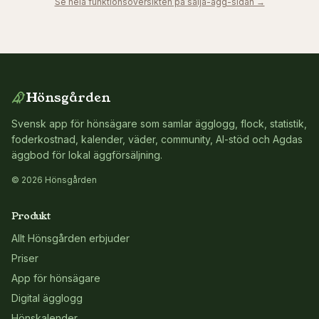
Se hela funktionsöversikten på sälja-ägg-sidan →
Hönsgården
Svensk app för hönsägare som samlar ägglogg, flock, statistik,
foderkostnad, kalender, väder, community, AI-stöd och Agdas
äggbod för lokal äggförsäljning.
© 2026 Hönsgården
Produkt
Allt Hönsgården erbjuder
Priser
App för hönsägare
Digital ägglogg
Hönskalender