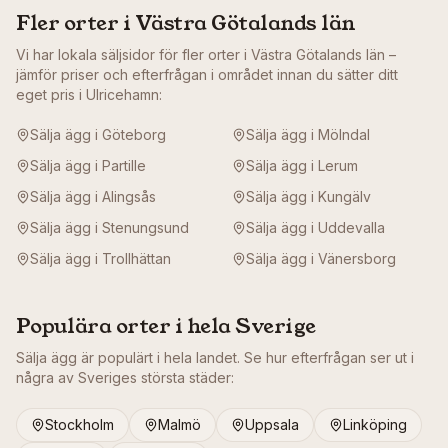
Fler orter i
Västra Götalands län
Vi har lokala säljsidor för fler orter i
Västra Götalands län
–
jämför priser och efterfrågan i området innan du sätter ditt
eget pris i
Ulricehamn
:
Sälja ägg i
Göteborg
Sälja ägg i
Mölndal
Sälja ägg i
Partille
Sälja ägg i
Lerum
Sälja ägg i
Alingsås
Sälja ägg i
Kungälv
Sälja ägg i
Stenungsund
Sälja ägg i
Uddevalla
Sälja ägg i
Trollhättan
Sälja ägg i
Vänersborg
Populära orter i hela Sverige
Sälja ägg är populärt i hela landet. Se hur efterfrågan ser ut i
några av Sveriges största städer:
Stockholm
Malmö
Uppsala
Linköping