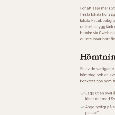
För att sälja mer i 
flesta lokala hönsä
lokala Facebookgru
en kort, snygg länk 
betalar via Swish nä
du inte lovar bort fl
Hämtning
En av de vanligaste 
hämtdag och en sval
konkreta tips som f
Lägg ut en sval 
löser det med Sw
Ange tydligt på s
passar”.