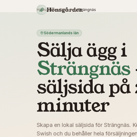
Hoppa till innehåll
Hönsgården
Hönsgården
/
Sälja ägg
/
Strängnäs
Södermanlands län
Sälja ägg i
Strängnäs
säljsida på 
minuter
Skapa en lokal säljsida för
Strängnäs
. K
Swish och du behåller hela försäljningen 