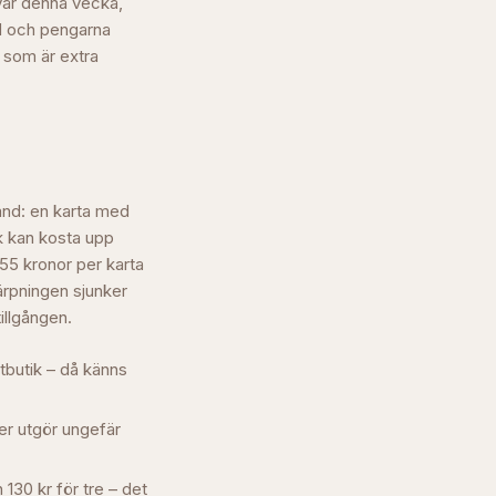
kvar denna vecka,
rd och pengarna
t som är extra
land: en karta med
k kan kosta upp
–55 kronor per karta
ärpningen sjunker
tillgången.
atbutik – då känns
der utgör ungefär
 130 kr för tre – det