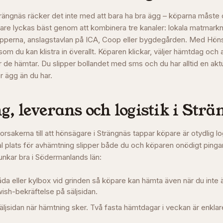
Strängnäs räcker det inte med att bara ha bra ägg – köparna måste 
gare lyckas bäst genom att kombinera tre kanaler: lokala matmark
pperna, anslagstavlan på ICA, Coop eller bygdegården. Med Hön
som du kan klistra in överallt. Köparen klickar, väljer hämtdag och a
r de hämtar. Du slipper bollandet med sms och du har alltid en aktu
er ägg än du har.
, leverans och logistik i
Strä
orsakerna till att hönsägare i
Strängnäs
tappar köpare är otydlig lo
 plats för avhämtning slipper både du och köparen onödigt pinga
unkar bra i
Södermanlands län
:
låda eller kylbox vid grinden så köpare kan hämta även när du int
ish-bekräftelse på säljsidan.
äljsidan när hämtning sker. Två fasta hämtdagar i veckan är enklare