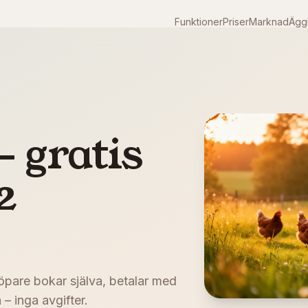
Funktioner
Priser
Marknad
Äggk
– gratis
2
öpare bokar själva, betalar med
– inga avgifter.