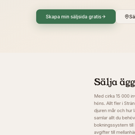
Skapa min säljsida gratis
Sä
Sälja ägg
Med cirka 15 000 in
höns. Allt fler i St
djuren mår och hur 
samlar allt du behöve
bokningssystem till
avgifter till mellanh