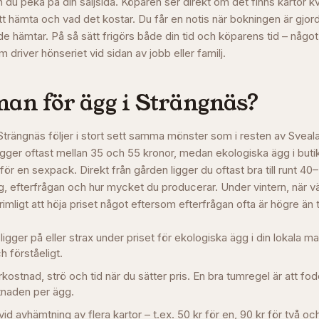
n du peka på din säljsida. Köparen ser direkt om det finns kartor 
att hämta och vad det kostar. Du får en notis när bokningen är gjo
de hämtar. På så sätt frigörs både din tid och köparens tid – någo
m driver hönseriet vid sidan av jobb eller familj.
man för ägg i
Strängnäs
?
i Strängnäs följer i stort sett samma mönster som i resten av Svea
igger oftast mellan 35 och 55 kronor, medan ekologiska ägg i buti
r en sexpack. Direkt från gården ligger du oftast bra till runt 40
 efterfrågan och hur mycket du producerar. Under vintern, när v
t rimligt att höja priset något eftersom efterfrågan ofta är högre än 
 ligger på eller strax under priset för ekologiska ägg i din lokala m
ch förståeligt.
stnad, strö och tid när du sätter pris. En bra tumregel är att fo
naden per ägg.
vid avhämtning av flera kartor – t.ex. 50 kr för en, 90 kr för två och