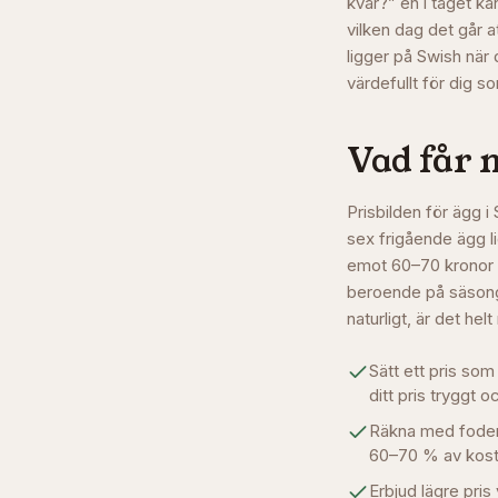
kvar?” en i taget ka
vilken dag det går 
ligger på Swish när 
värdefullt för dig so
Vad får 
Prisbilden för ägg 
sex frigående ägg l
emot 60–70 kronor fö
beroende på säsong,
naturligt, är det hel
Sätt ett pris som
ditt pris tryggt o
Räkna med foderko
60–70 % av kost
Erbjud lägre pris 