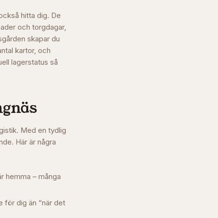
också hitta dig. De
nader och torgdagar,
sgården skapar du
ntal kartor, och
ell lagerstatus så
ngnäs
gistik. Med en tydlig
nde. Här är några
e är hemma – många
 för dig än “när det