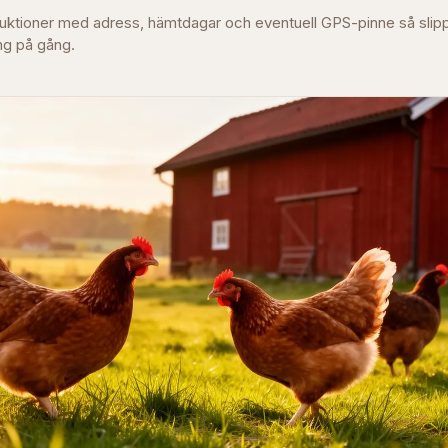
struktioner med adress, hämtdagar och eventuell GPS-pinne så slip
g på gång.