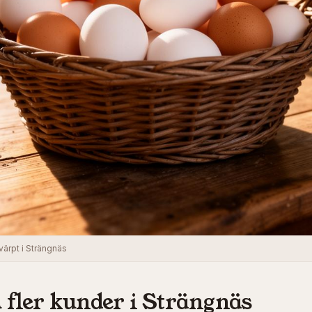
värpt i Strängnäs
 fler kunder i
Strängnäs