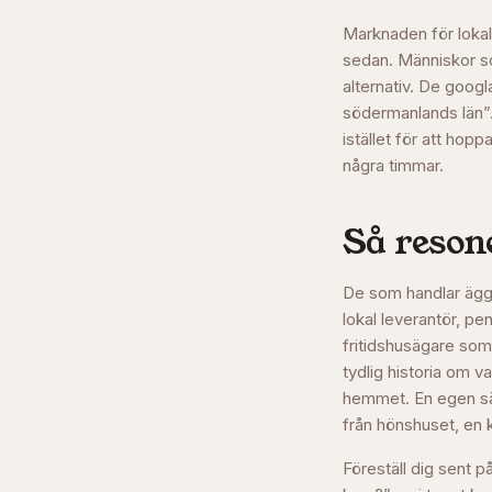
Marknaden för lokal
sedan. Människor som
alternativ. De googl
södermanlands län”.
istället för att hop
några timmar.
Så resone
De som handlar ägg 
lokal leverantör, p
fritidshusägare som 
tydlig historia om 
hemmet. En egen säl
från hönshuset, en 
Föreställ dig sent på