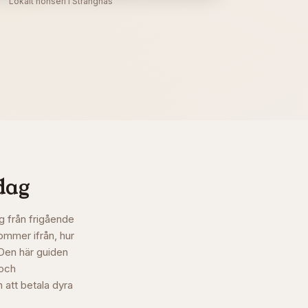
Lokalt hönseri i Strängnäs
idag
g från frigående
kommer ifrån, hur
 Den här guiden
 och
 att betala dyra