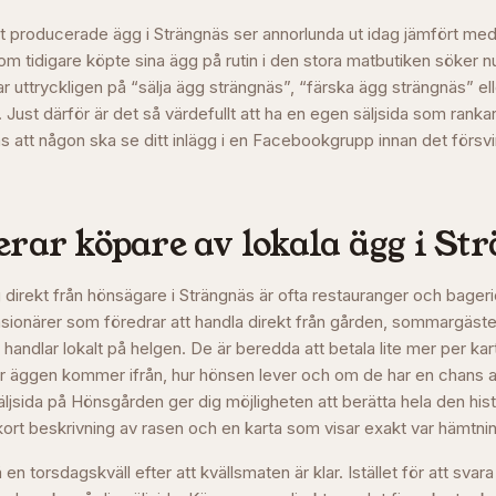
t producerade ägg i Strängnäs ser annorlunda ut idag jämfört med
 tidigare köpte sina ägg på rutin i den stora matbutiken söker nu
ar uttryckligen på “sälja ägg strängnäs”, “färska ägg strängnäs” el
 Just därför är det så värdefullt att ha en egen säljsida som rank
pas att någon ska se ditt inlägg i en Facebookgrupp innan det försvin
rar köpare av lokala ägg i
Str
direkt från hönsägare i Strängnäs är ofta restauranger och bagerie
ensionärer som föredrar att handla direkt från gården, sommargäst
handlar lokalt på helgen. De är beredda att betala lite mer per ka
var äggen kommer ifrån, hur hönsen lever och om de har en chans a
jsida på Hönsgården ger dig möjligheten att berätta hela den his
kort beskrivning av rasen och en karta som visar exakt var hämtnin
 en torsdagskväll efter att kvällsmaten är klar. Istället för att svar