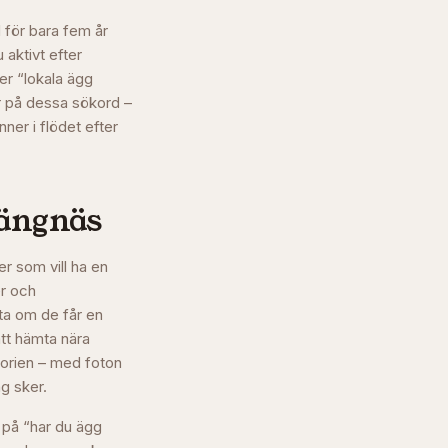
 för bara fem år
 aktivt efter
ler “lokala ägg
ar på dessa sökord –
ner i flödet efter
ängnäs
r som vill ha en
er och
rta om de får en
tt hämta nära
torien – med foton
g sker.
a på “har du ägg