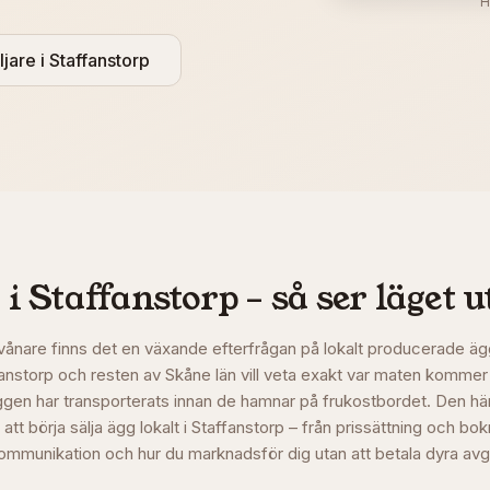
H
ljare i
Staffanstorp
 i
Staffanstorp
– så ser läget u
vånare finns det en växande efterfrågan på lokalt producerade äg
affanstorp och resten av Skåne län vill veta exakt var maten kommer 
ggen har transporterats innan de hamnar på frukostbordet. Den här
att börja sälja ägg lokalt i Staffanstorp – från prissättning och bok
mmunikation och hur du marknadsför dig utan att betala dyra avgift