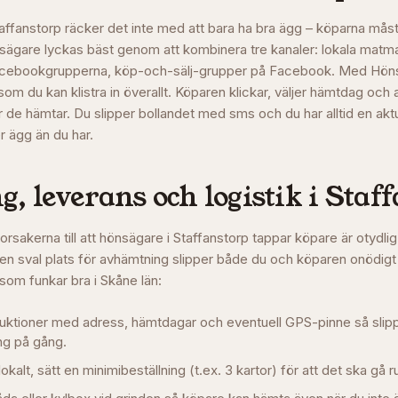
Staffanstorp räcker det inte med att bara ha bra ägg – köparna måst
nsägare lyckas bäst genom att kombinera tre kanaler: lokala mat
Facebookgrupperna, köp-och-sälj-grupper på Facebook. Med Hön
som du kan klistra in överallt. Köparen klickar, väljer hämtdag och a
r de hämtar. Du slipper bollandet med sms och du har alltid en aktu
er ägg än du har.
, leverans och logistik i
Staff
orsakerna till att hönsägare i
Staffanstorp
tappar köpare är otydlig
en sval plats för avhämtning slipper både du och köparen onödigt
 som funkar bra i
Skåne län
:
struktioner med adress, hämtdagar och eventuell GPS-pinne så slip
g på gång.
okalt, sätt en minimibeställning (t.ex. 3 kartor) för att det ska gå r