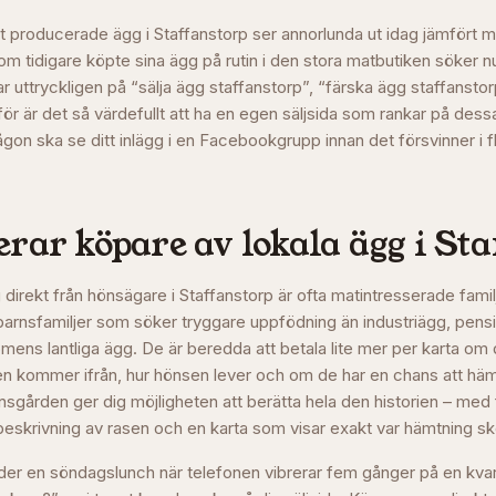
t producerade ägg i Staffanstorp ser annorlunda ut idag jämfört m
 tidigare köpte sina ägg på rutin i den stora matbutiken söker nu
ar uttryckligen på “sälja ägg staffanstorp”, “färska ägg staffanstor
för är det så värdefullt att ha en egen säljsida som rankar på dessa
ågon ska se ditt inlägg i en Facebookgrupp innan det försvinner i f
rar köpare av lokala ägg i
Sta
irekt från hönsägare i Staffanstorp är ofta matintresserade famil
arnsfamiljer som söker tryggare uppfödning än industriägg, pen
ens lantliga ägg. De är beredda att betala lite mer per karta om d
en kommer ifrån, hur hönsen lever och om de har en chans att hä
nsgården ger dig möjligheten att berätta hela den historien – med 
beskrivning av rasen och en karta som visar exakt var hämtning sk
nder en söndagslunch när telefonen vibrerar fem gånger på en kvart. 