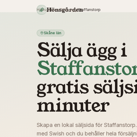
Hoppa till innehåll
Hönsgården
Hönsgården
/
Sälja ägg
/
Staffanstorp
Skåne län
Sälja ägg i
Staffansto
gratis säljs
minuter
Skapa en lokal säljsida för
Staffanstorp
med Swish och du behåller hela försäljni