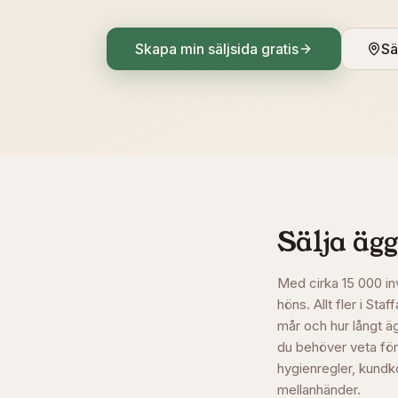
Skapa min säljsida gratis
Sä
Sälja ägg
Med cirka 15 000 in
höns. Allt fler i St
mår och hur långt ä
du behöver veta för 
hygienregler, kundko
mellanhänder.