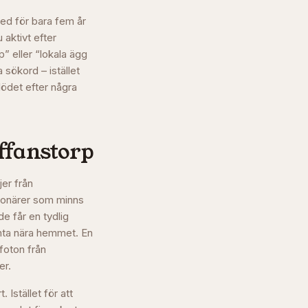
ed för bara fem år
 aktivt efter
p” eller “lokala ägg
 sökord – istället
lödet efter några
ffanstorp
jer från
sionärer som minns
e får en tydlig
mta nära hemmet. En
foton från
er.
Istället för att