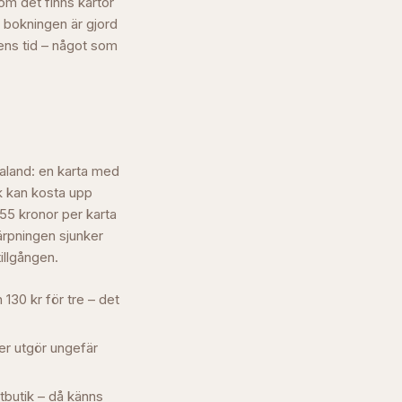
om det finns kartor
r bokningen är gjord
rens tid – något som
taland: en karta med
k kan kosta upp
–55 kronor per karta
ärpningen sjunker
tillgången.
 130 kr för tre – det
der utgör ungefär
atbutik – då känns