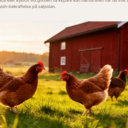
låda eller kylbox vid grinden så köpare kan hämta även när du int
ish-bekräftelse på säljsidan.