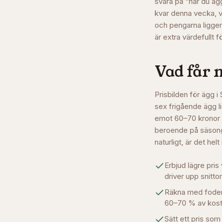
svara på “har du ägg
kvar denna vecka, v
och pengarna ligger
är extra värdefullt f
Vad får 
Prisbilden för ägg i
sex frigående ägg l
emot 60–70 kronor fö
beroende på säsong,
naturligt, är det hel
Erbjud lägre pris 
driver upp snitto
Räkna med foderko
60–70 % av kost
Sätt ett pris som