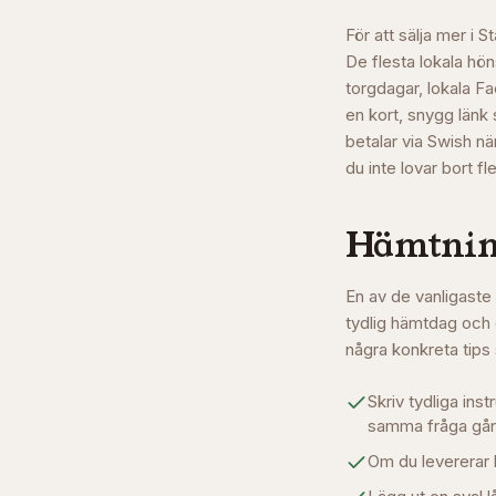
För att sälja mer i 
De flesta lokala hö
torgdagar, lokala 
en kort, snygg länk 
betalar via Swish nä
du inte lovar bort fl
Hämtning
En av de vanligaste 
tydlig hämtdag och 
några konkreta tips
Skriv tydliga in
samma fråga gån
Om du levererar l