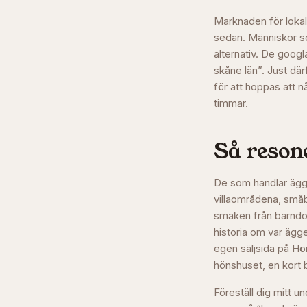
Marknaden för lokal
sedan. Människor som
alternativ. De googl
skåne län”. Just där
för att hoppas att n
timmar.
Så resone
De som handlar ägg d
villaområdena, småb
smaken från barndom
historia om var ägg
egen säljsida på Hö
hönshuset, en kort 
Föreställ dig mitt u