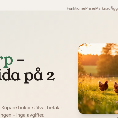
Funktioner
Priser
Marknad
Äggk
rp
–
ida på 2
. Köpare bokar själva, betalar
ngen – inga avgifter.