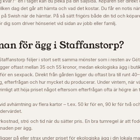
 kvar?” en i taget kan du peka på din säljsida. Köparen ser direkt 
ilken dag det går att hämta och vad det kostar. Du får en notis nä
 på Swish när de hämtar. På så sätt frigörs både din tid och köpa
ör dig som driver hönseriet vid sidan av jobb eller familj.
man för ägg i
Staffanstorp
?
 Staffanstorp följer i stort sett samma mönster som i resten av Gö
igger oftast mellan 35 och 55 kronor, medan ekologiska ägg i buti
r en sexpack. Direkt från gården ligger du oftast bra till runt 40
 efterfrågan och hur mycket du producerar. Under vintern, när v
t rimligt att höja priset något eftersom efterfrågan ofta är högre än 
vid avhämtning av flera kartor – t.ex. 50 kr för en, 90 kr för två och
rdervärdet.
stnad, strö och tid när du sätter pris. En bra tumregel är att fo
naden per ägg.
 ligger på eller strax under priset för ekologiska ägg i din lokala m