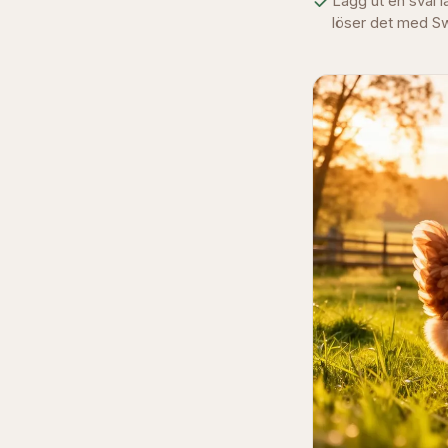
Lägg ut en sval 
löser det med Sw