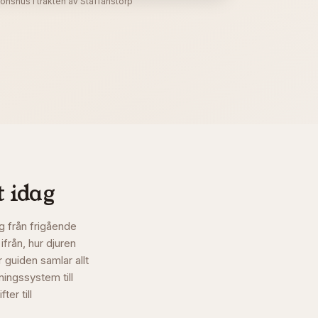
önshus i trakten av Staffanstorp
t idag
g från frigående
ifrån, hur djuren
 guiden samlar allt
ningssystem till
er till