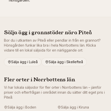
hönsgården.
Sälja ägg i grannstäder nära
Piteå
Bor du i utkanten av
Piteå
eller pendlar in från en grannort?
Hönsgården funkar lika bra i hela
Norrbottens län
. Klicka
vidare till en lokal säljsida för en närliggande ort:
Sälja ägg i
Luleå
Sälja ägg i
Skellefteå
Fler orter i
Norrbottens län
Vi har lokala säljsidor för fler orter i
Norrbottens län
– jämför
priser och efterfrågan i området innan du sätter ditt eget pris i
Piteå
:
Sälja ägg i
Boden
Sälja ägg i
Kiruna