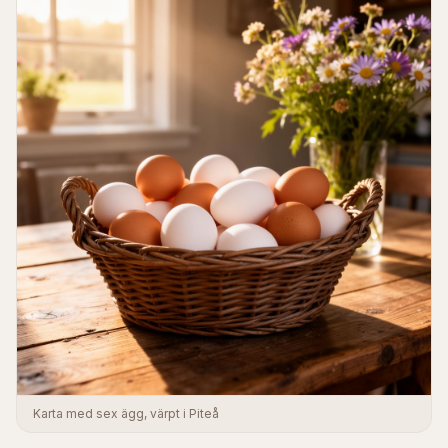
Karta med sex ägg, värpt i Piteå