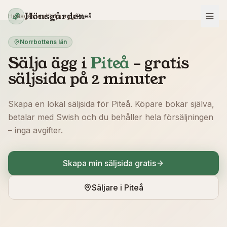
Hoppa till innehåll
Hönsgården
Hönsgården
/
Sälja ägg
/
Piteå
Norrbottens län
Sälja ägg i
Piteå
– gratis
säljsida på 2 minuter
Skapa en lokal säljsida för
Piteå
. Köpare bokar själva,
betalar med Swish och du behåller hela försäljningen
– inga avgifter.
Skapa min säljsida gratis
Säljare i
Piteå