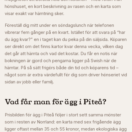
hönshuset, en kort beskrivning av rasen och en karta som
visar exakt var hämtning sker.
Föreställ dig mitt under en söndagslunch när telefonen
vibrerar fem gånger på en kvart. Istället för att svara på “har
du ägg kvar?” en i taget kan du peka på din säljsida. Köparen
ser direkt om det finns kartor kvar denna vecka, vilken dag
det går att hämta och vad det kostar. Du får en notis när
bokningen är gjord och pengarna ligger på Swish när de
hämtar. På så sätt frigörs både din tid och köparens tid –
något som är extra värdefullt för dig som driver hönseriet vid
sidan av jobb eller familj.
Vad får man för ägg i
Piteå
?
Prisbilden för ägg i Piteå följer i stort sett samma mönster
som i resten av Norrland: en karta med sex frigående ägg
ligger oftast mellan 35 och 55 kronor, medan ekologiska ägg