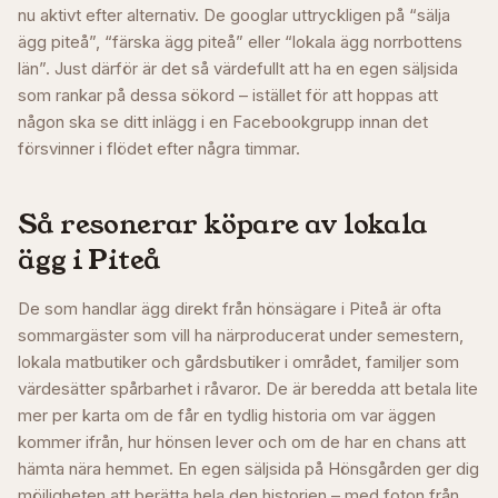
nu aktivt efter alternativ. De googlar uttryckligen på “sälja
ägg piteå”, “färska ägg piteå” eller “lokala ägg norrbottens
län”. Just därför är det så värdefullt att ha en egen säljsida
som rankar på dessa sökord – istället för att hoppas att
någon ska se ditt inlägg i en Facebookgrupp innan det
försvinner i flödet efter några timmar.
Så resonerar köpare av lokala
ägg i
Piteå
De som handlar ägg direkt från hönsägare i Piteå är ofta
sommargäster som vill ha närproducerat under semestern,
lokala matbutiker och gårdsbutiker i området, familjer som
värdesätter spårbarhet i råvaror. De är beredda att betala lite
mer per karta om de får en tydlig historia om var äggen
kommer ifrån, hur hönsen lever och om de har en chans att
hämta nära hemmet. En egen säljsida på Hönsgården ger dig
möjligheten att berätta hela den historien – med foton från