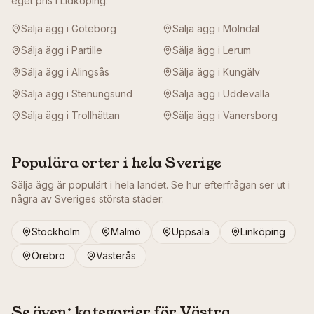
eget pris i
Lidköping
:
Sälja ägg i
Göteborg
Sälja ägg i
Mölndal
Sälja ägg i
Partille
Sälja ägg i
Lerum
Sälja ägg i
Alingsås
Sälja ägg i
Kungälv
Sälja ägg i
Stenungsund
Sälja ägg i
Uddevalla
Sälja ägg i
Trollhättan
Sälja ägg i
Vänersborg
Populära orter i hela Sverige
Sälja ägg är populärt i hela landet. Se hur efterfrågan ser ut i
några av Sveriges största städer:
Stockholm
Malmö
Uppsala
Linköping
Örebro
Västerås
Se även: kategorier för
Västra