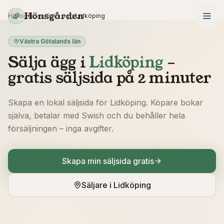
Hoppa till innehåll
Hönsgården
Hönsgården
/
Sälja ägg
/
Lidköping
Västra Götalands län
Sälja ägg i
Lidköping
–
gratis säljsida på 2 minuter
Skapa en lokal säljsida för
Lidköping
. Köpare bokar
själva, betalar med Swish och du behåller hela
försäljningen – inga avgifter.
Skapa min säljsida gratis
Säljare i
Lidköping