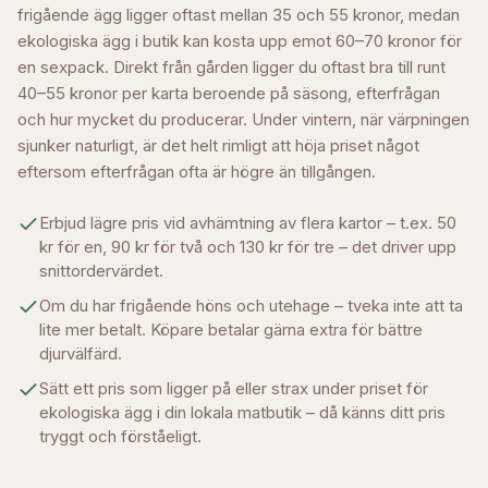
frigående ägg ligger oftast mellan 35 och 55 kronor, medan
ekologiska ägg i butik kan kosta upp emot 60–70 kronor för
en sexpack. Direkt från gården ligger du oftast bra till runt
40–55 kronor per karta beroende på säsong, efterfrågan
och hur mycket du producerar. Under vintern, när värpningen
sjunker naturligt, är det helt rimligt att höja priset något
eftersom efterfrågan ofta är högre än tillgången.
Erbjud lägre pris vid avhämtning av flera kartor – t.ex. 50
kr för en, 90 kr för två och 130 kr för tre – det driver upp
snittordervärdet.
Om du har frigående höns och utehage – tveka inte att ta
lite mer betalt. Köpare betalar gärna extra för bättre
djurvälfärd.
Sätt ett pris som ligger på eller strax under priset för
ekologiska ägg i din lokala matbutik – då känns ditt pris
tryggt och förståeligt.