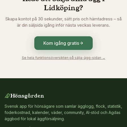
Lidköping
?
Skapa kontot på 30 sekunder, sätt pris och hämtadress – så
är din säljsida igång inför nästa veckas leverans.
Kom igång gratis
Se hela funktionsöversikten på sälja-ägg-sidan →
Hönsgården
Svensk app för hönsägare som samlar ägglogg, flock, statistik,
foderkostnad, kalender, väder, community, AI-stöd och Agdas
äggbod för lokal äggförsäljning.