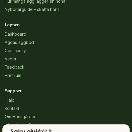
Hur många ägg lägger en höna?
Nybörjarguide – skaffa höns
I appen
Dashboard
Agdas äggbod
Community
Väder
Feedback
Premium
Support
Hjälp
Kontakt
Om Hönsgården
Integritetspolicy
Cookies och statistik 🍪