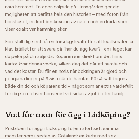
nära hemmet. En egen säljsida på Hönsgården ger dig
möjligheten att berätta hela den historien – med foton från
hönshuset, en kort beskrivning av rasen och en karta som
visar exakt var hämtning sker.
Föreställ dig sent på en torsdagskväll efter att kvällsmaten är
klar. Istället för att svara på “har du ägg kvar?” en i taget kan
du peka på din säljsida. Köparen ser direkt om det finns
kartor kvar denna vecka, vilken dag det går att hämta och
vad det kostar. Du får en notis när bokningen är gjord och
pengarna ligger på Swish när de hämtar. På så sätt frigörs
både din tid och köparens tid – något som är extra värdefullt
för dig som driver hönseriet vid sidan av jobb eller familj.
Vad får man för ägg i
Lidköping
?
Prisbilden för ägg i Lidköping följer i stort sett samma
mönster som i resten av Götaland: en karta med sex