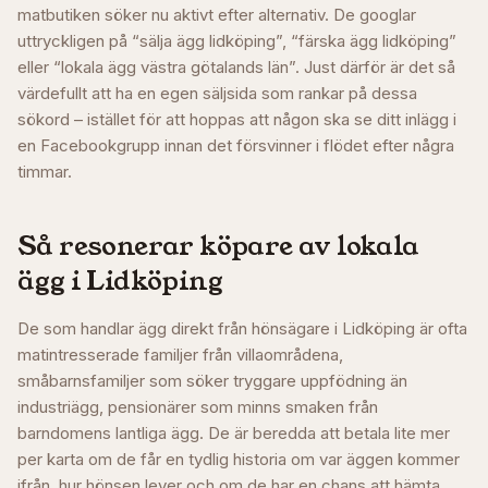
matbutiken söker nu aktivt efter alternativ. De googlar
uttryckligen på “sälja ägg lidköping”, “färska ägg lidköping”
eller “lokala ägg västra götalands län”. Just därför är det så
värdefullt att ha en egen säljsida som rankar på dessa
sökord – istället för att hoppas att någon ska se ditt inlägg i
en Facebookgrupp innan det försvinner i flödet efter några
timmar.
Så resonerar köpare av lokala
ägg i
Lidköping
De som handlar ägg direkt från hönsägare i Lidköping är ofta
matintresserade familjer från villaområdena,
småbarnsfamiljer som söker tryggare uppfödning än
industriägg, pensionärer som minns smaken från
barndomens lantliga ägg. De är beredda att betala lite mer
per karta om de får en tydlig historia om var äggen kommer
ifrån, hur hönsen lever och om de har en chans att hämta