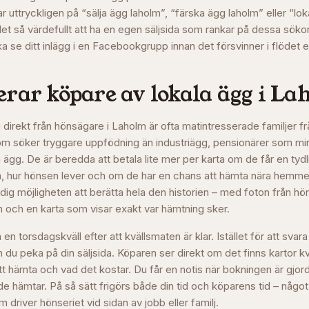
ar uttryckligen på “sälja ägg laholm”, “färska ägg laholm” eller “lo
 det så värdefullt att ha en egen säljsida som rankar på dessa sökord
 se ditt inlägg i en Facebookgrupp innan det försvinner i flödet e
rar köpare av lokala ägg i
La
direkt från hönsägare i Laholm är ofta matintresserade familjer fr
om söker tryggare uppfödning än industriägg, pensionärer som m
ägg. De är beredda att betala lite mer per karta om de får en tydl
 hur hönsen lever och om de har en chans att hämta nära hemmet
ig möjligheten att berätta hela den historien – med foton från hö
n och en karta som visar exakt var hämtning sker.
 en torsdagskväll efter att kvällsmaten är klar. Istället för att svar
n du peka på din säljsida. Köparen ser direkt om det finns kartor 
att hämta och vad det kostar. Du får en notis när bokningen är gjo
de hämtar. På så sätt frigörs både din tid och köparens tid – någo
m driver hönseriet vid sidan av jobb eller familj.