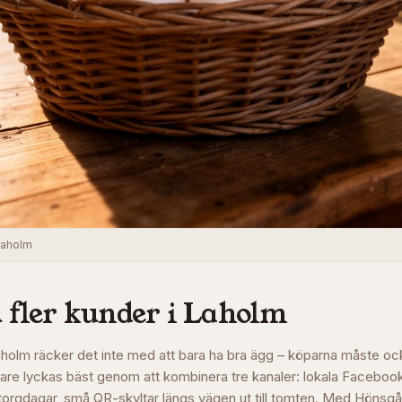
 Laholm
 fler kunder i
Laholm
Laholm räcker det inte med att bara ha bra ägg – köparna måste ock
gare lyckas bäst genom att kombinera tre kanaler: lokala Faceboo
orgdagar, små QR-skyltar längs vägen ut till tomten. Med Hönsg