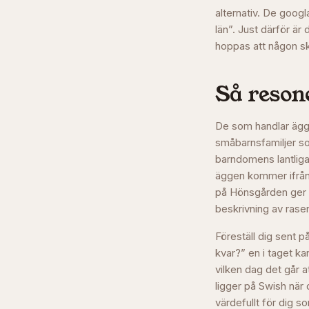
alternativ. De googl
län”. Just därför är
hoppas att någon ska
Så resone
De som handlar ägg 
småbarnsfamiljer s
barndomens lantliga 
äggen kommer ifrån,
på Hönsgården ger d
beskrivning av rase
Föreställ dig sent på
kvar?” en i taget ka
vilken dag det går 
ligger på Swish när 
värdefullt för dig so