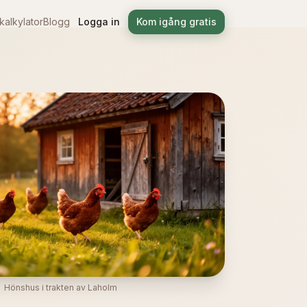
alkylator
Blogg
Logga in
Kom igång gratis
Hönshus i trakten av Laholm