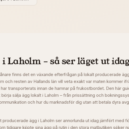
 i
Laholm
– så ser läget ut ida
ånare finns det en växande efterfrågan på lokalt producerade ägg
holm och resten av Hallands län vill veta exakt var maten kommer ifr
 har transporterats innan de hamnar på frukostbordet. Den här guid
 börja sälja ägg lokalt i Laholm – från prissättning och bokningssys
mmunikation och hur du marknadsför dig utan att betala dyra avgift
t producerade ägg i Laholm ser annorlunda ut idag jämfört med fö
 tidigare köpte sina ägg på rutin i den stora matbutiken söker nu