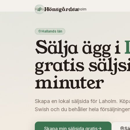
Hoppa till innehåll
Hönsgården
Hönsgården
/
Sälja ägg
/
Laholm
Hallands län
Sälja ägg i
gratis säljs
minuter
Skapa en lokal säljsida för
Laholm
. Köp
Swish och du behåller hela försäljningen 
Skapa min säljsida gratis
Sä