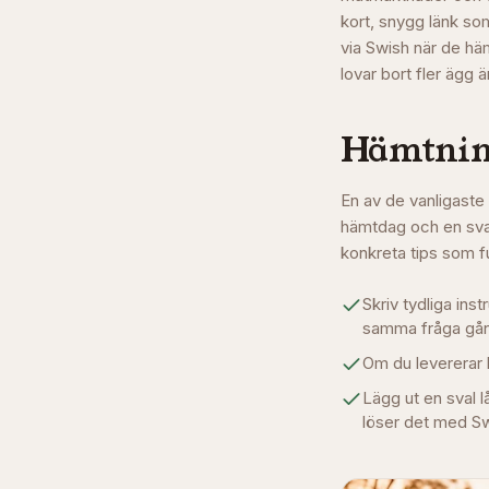
kort, snygg länk som
via Swish när de häm
lovar bort fler ägg ä
Hämtning
En av de vanligaste 
hämtdag och en sval
konkreta tips som f
Skriv tydliga in
samma fråga gån
Om du levererar l
Lägg ut en sval 
löser det med Sw