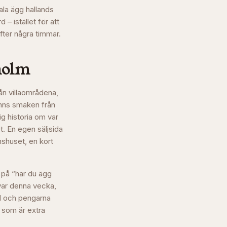
kala ägg hallands
 – istället för att
fter några timmar.
holm
ån villaområdena,
inns smaken från
ig historia om var
. En egen säljsida
nshuset, en kort
a på “har du ägg
kvar denna vecka,
rd och pengarna
t som är extra