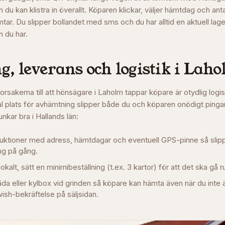
 du kan klistra in överallt. Köparen klickar, väljer hämtdag och anta
tar. Du slipper bollandet med sms och du har alltid en aktuell lage
n du har.
, leverans och logistik i
Laho
orsakerna till att hönsägare i
Laholm
tappar köpare är otydlig logis
 plats för avhämtning slipper både du och köparen onödigt pinga
unkar bra i
Hallands län
:
struktioner med adress, hämtdagar och eventuell GPS-pinne så slip
g på gång.
okalt, sätt en minimibeställning (t.ex. 3 kartor) för att det ska gå r
låda eller kylbox vid grinden så köpare kan hämta även när du int
ish-bekräftelse på säljsidan.