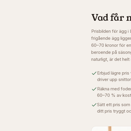
Vad får 
Prisbilden för ägg 
frigående ägg ligge
60–70 kronor för en 
beroende på säsong,
naturligt, är det hel
Erbjud lägre pris 
driver upp snitto
Räkna med foderko
60–70 % av kost
Sätt ett pris som
ditt pris tryggt o