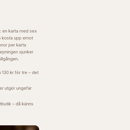
d: en karta med sex
an kosta upp emot
onor per karta
ärpningen sjunker
tillgången.
 130 kr för tre – det
der utgör ungefär
atbutik – då känns