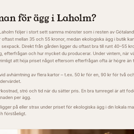
man för ägg i
Laholm
?
i Laholm följer i stort sett samma mönster som i resten av Götalan
r oftast mellan 35 och 55 kronor, medan ekologiska ägg i butik k
sexpack. Direkt från gården ligger du oftast bra till runt 40–55 kr
 efterfrågan och hur mycket du producerar. Under vintern, när v
t rimligt att höja priset något eftersom efterfrågan ofta är högre än 
vid avhämtning av flera kartor – t.ex. 50 kr för en, 90 kr för två och
rdervärdet.
stnad, strö och tid när du sätter pris. En bra tumregel är att fo
naden per ägg.
 ligger på eller strax under priset för ekologiska ägg i din lokala m
ch förståeligt.