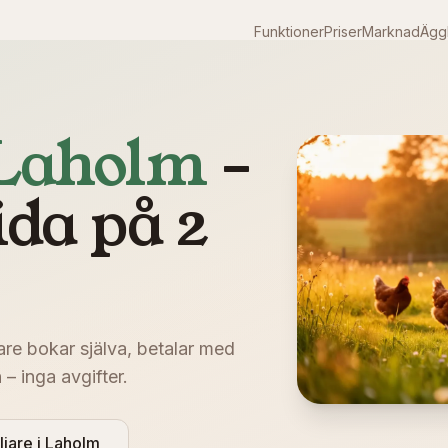
Funktioner
Priser
Marknad
Äggk
Laholm
–
ida på 2
are bokar själva, betalar med
– inga avgifter.
ljare i
Laholm