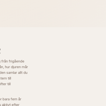
g
 från frigående
ån, hur djuren mår
en samlar allt du
tem till
er till
r bara fem år
 aktivt efter