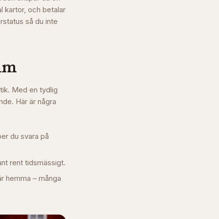
l kartor, och betalar
rstatus så du inte
lm
tik. Med en tydlig
nde. Här är några
per du svara på
unt rent tidsmässigt.
e är hemma – många