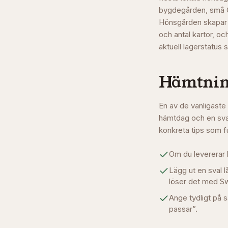
bygdegården, små QR
Hönsgården skapar du
och antal kartor, oc
aktuell lagerstatus s
Hämtning
En av de vanligaste 
hämtdag och en sval
konkreta tips som f
Om du levererar l
Lägg ut en sval 
löser det med Sw
Ange tydligt på s
passar”.