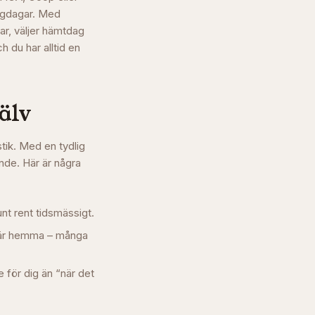
orgdagar. Med
ar, väljer hämtdag
 du har alltid en
älv
stik. Med en tydlig
nde. Här är några
unt rent tidsmässigt.
e är hemma – många
 för dig än “när det