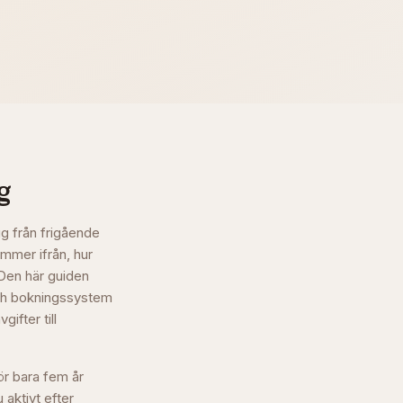
g
g från frigående
ommer ifrån, hur
 Den här guiden
 och bokningssystem
ifter till
ör bara fem år
 aktivt efter