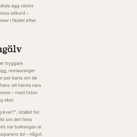
lokala ägg västra
 dessa sökord –
ner i flödet efter
gälv
er tryggare
ägg, restauranger
er per karta om de
chans att hämta nära
torien – med foton
g sker.
kvar?”. Istället för
ekt om det finns
otis när bokningen är
 köparens tid – något