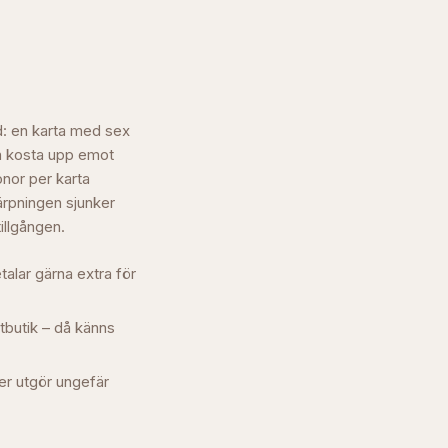
nd: en karta med sex
an kosta upp emot
onor per karta
ärpningen sjunker
tillgången.
talar gärna extra för
atbutik – då känns
der utgör ungefär