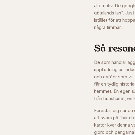
alternativ. De googl
götalands län”. Just
istället för att hop
några timmar.
Så resone
De som handlar ägg 
uppfödning än indus
och caféer som vill 
får en tydlig histo
hemmet. En egen säl
från hönshuset, en 
Föreställ dig när du
att svara på “har du
kartor kvar denna ve
gjord och pengarna l