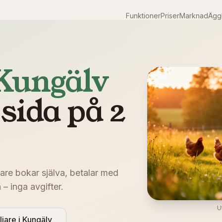
Funktioner
Priser
Marknad
Äggk
Kungälv
jsida på 2
are bokar själva, betalar med
– inga avgifter.
U
ljare i
Kungälv