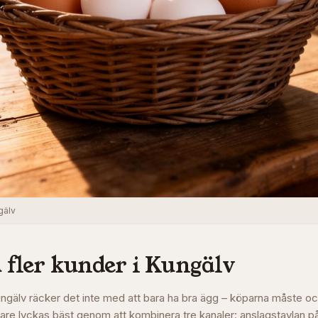
gälv
 fler kunder i
Kungälv
Kungälv räcker det inte med att bara ha bra ägg – köparna måste oc
gare lyckas bäst genom att kombinera tre kanaler: anslagstavlan p