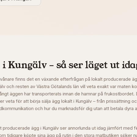
 i
Kungälv
– så ser läget ut ida
vånare finns det en växande efterfrågan på lokalt producerade äg
ngälv och resten av Västra Götalands län vill veta exakt var maten k
långt äggen har transporterats innan de hamnar på frukostbordet.
er veta för att börja sälja ägg lokalt i Kungälv – från prissättning
undkommunikation och hur du marknadsför dig utan att betala dyra avg
t producerade ägg i Kungälv ser annorlunda ut idag jämfört med f
 tidigare köpte sina ägg på rutin i den stora matbutiken söker nu