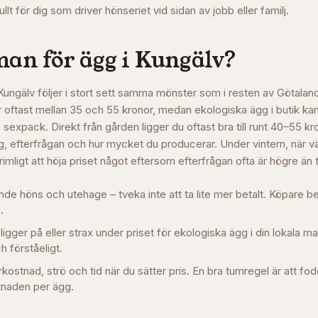
lt för dig som driver hönseriet vid sidan av jobb eller familj.
man för ägg i
Kungälv
?
 Kungälv följer i stort sett samma mönster som i resten av Götala
r oftast mellan 35 och 55 kronor, medan ekologiska ägg i butik k
sexpack. Direkt från gården ligger du oftast bra till runt 40–55 kr
 efterfrågan och hur mycket du producerar. Under vintern, när v
t rimligt att höja priset något eftersom efterfrågan ofta är högre än 
de höns och utehage – tveka inte att ta lite mer betalt. Köpare be
.
 ligger på eller strax under priset för ekologiska ägg i din lokala m
ch förståeligt.
stnad, strö och tid när du sätter pris. En bra tumregel är att fo
naden per ägg.