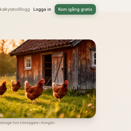
alkylator
Blogg
Logga in
Kom igång gratis
tehage hos hönsägare i Kungälv