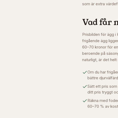
som är extra värdeful
Vad får 
Prisbilden för ägg i
frigående ägg ligge
60–70 kronor för en 
beroende på säsong,
naturligt, är det hel
Om du har frigåen
bättre djurvälfärd
Sätt ett pris som
ditt pris tryggt o
Räkna med foderko
60–70 % av kost