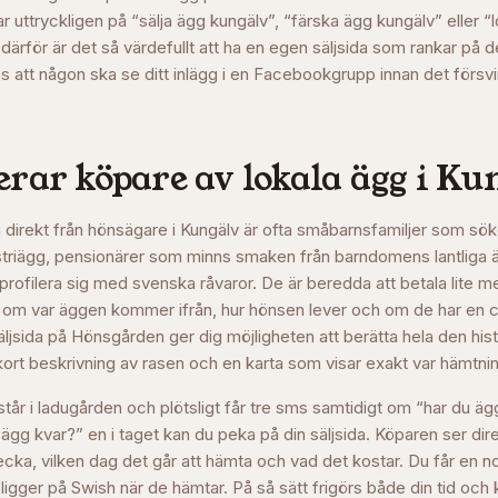
ar uttryckligen på “sälja ägg kungälv”, “färska ägg kungälv” eller “
 därför är det så värdefullt att ha en egen säljsida som rankar på
pas att någon ska se ditt inlägg i en Facebookgrupp innan det försvin
rar köpare av lokala ägg i
Kun
direkt från hönsägare i Kungälv är ofta småbarnsfamiljer som sök
triägg, pensionärer som minns smaken från barndomens lantliga 
profilera sig med svenska råvaror. De är beredda att betala lite m
ria om var äggen kommer ifrån, hur hönsen lever och om de har en 
jsida på Hönsgården ger dig möjligheten att berätta hela den his
kort beskrivning av rasen och en karta som visar exakt var hämtnin
 står i ladugården och plötsligt får tre sms samtidigt om “har du ägg 
 ägg kvar?” en i taget kan du peka på din säljsida. Köparen ser dir
cka, vilken dag det går att hämta och vad det kostar. Du får en n
igger på Swish när de hämtar. På så sätt frigörs både din tid och