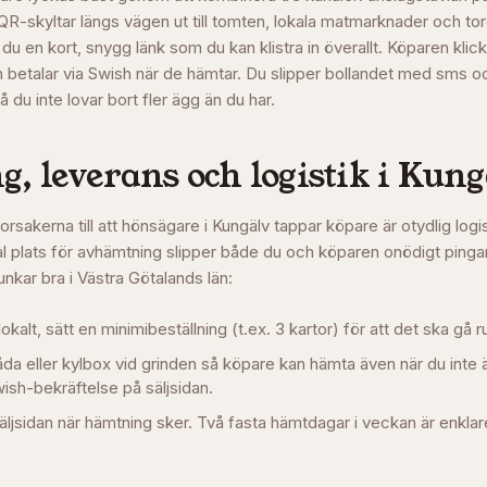
-skyltar längs vägen ut till tomten, lokala matmarknader och t
 en kort, snygg länk som du kan klistra in överallt. Köparen klick
h betalar via Swish när de hämtar. Du slipper bollandet med sms och
å du inte lovar bort fler ägg än du har.
, leverans och logistik i
Kung
orsakerna till att hönsägare i
Kungälv
tappar köpare är otydlig logi
 plats för avhämtning slipper både du och köparen onödigt pinga
unkar bra i
Västra Götalands län
:
okalt, sätt en minimibeställning (t.ex. 3 kartor) för att det ska gå r
låda eller kylbox vid grinden så köpare kan hämta även när du int
ish-bekräftelse på säljsidan.
äljsidan när hämtning sker. Två fasta hämtdagar i veckan är enklare