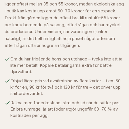
ligger oftast mellan 35 och 55 kronor, medan ekologiska ägg
i butik kan kosta upp emot 60–70 kronor för en sexpack.
Direkt från gården ligger du oftast bra till runt 40–55 kronor
per karta beroende på säsong, efterfrågan och hur mycket
du producerar. Under vintern, när värpningen sjunker
naturligt, är det helt rimligt att höja priset något eftersom
efterfrågan ofta är högre än tillgången.
Om du har frigående höns och utehage – tveka inte att ta
lite mer betalt. Köpare betalar gärna extra för bättre
djurvälfärd.
Erbjud lägre pris vid avhämtning av flera kartor – t.ex. 50
kr för en, 90 kr för två och 130 kr för tre – det driver upp
snittordervärdet.
Räkna med foderkostnad, strö och tid när du sätter pris.
En bra tumregel är att foder utgör ungefär 60–70 % av
kostnaden per ägg.