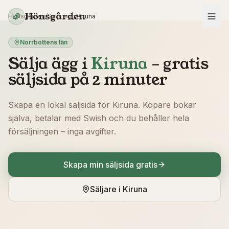
Hoppa till innehåll
Hönsgården
Hönsgården
/
Sälja ägg
/
Kiruna
Norrbottens län
Sälja ägg i
Kiruna
– gratis
säljsida på 2 minuter
Skapa en lokal säljsida för
Kiruna
. Köpare bokar
själva, betalar med Swish och du behåller hela
försäljningen – inga avgifter.
Skapa min säljsida gratis
Säljare i
Kiruna