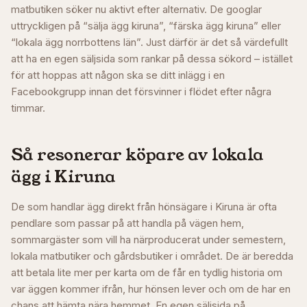
matbutiken söker nu aktivt efter alternativ. De googlar
uttryckligen på “sälja ägg kiruna”, “färska ägg kiruna” eller
“lokala ägg norrbottens län”. Just därför är det så värdefullt
att ha en egen säljsida som rankar på dessa sökord – istället
för att hoppas att någon ska se ditt inlägg i en
Facebookgrupp innan det försvinner i flödet efter några
timmar.
Så resonerar köpare av lokala
ägg i
Kiruna
De som handlar ägg direkt från hönsägare i Kiruna är ofta
pendlare som passar på att handla på vägen hem,
sommargäster som vill ha närproducerat under semestern,
lokala matbutiker och gårdsbutiker i området. De är beredda
att betala lite mer per karta om de får en tydlig historia om
var äggen kommer ifrån, hur hönsen lever och om de har en
chans att hämta nära hemmet. En egen säljsida på