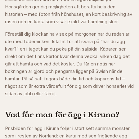
Hönsgården ger dig möjligheten att berätta hela den
historien – med foton från hönshuset, en kort beskrivning av
rasen och en karta som visar exakt var hämtning sker.
Föreställ dig klockan halv sex på morgonen när du redan är
ute med foderhinken. Istället för att svara på “har du ägg
kvar?” en i taget kan du peka på din säljsida. Köparen ser
direkt om det finns kartor kvar denna vecka, vilken dag det
går att hämta och vad det kostar. Du får en notis när
bokningen är gjord och pengarna ligger på Swish när de
hämtar. På så sätt frigörs både din tid och köparens tid –
något som är extra värdefullt för dig som driver hönseriet vid
sidan av jobb eller familj.
Vad får man för ägg i
Kiruna
?
Prisbilden för ägg i Kiruna följer i stort sett samma mönster
som i resten av Norrland: en karta med sex frigående ägg