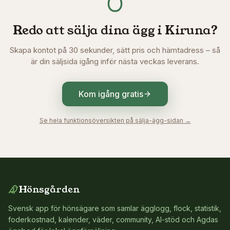
Redo att sälja dina ägg i
Kiruna
?
Skapa kontot på 30 sekunder, sätt pris och hämtadress – så
är din säljsida igång inför nästa veckas leverans.
Kom igång gratis
Se hela funktionsöversikten på sälja-ägg-sidan →
Hönsgården
Svensk app för hönsägare som samlar ägglogg, flock, statistik,
foderkostnad, kalender, väder, community, AI-stöd och Agdas