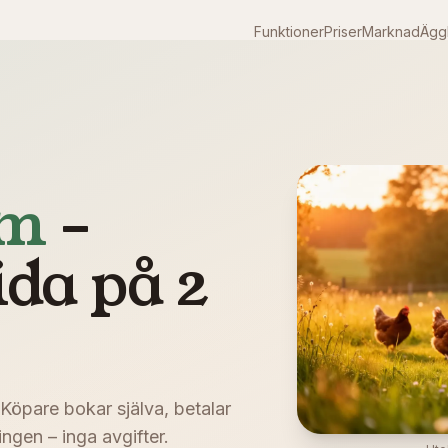
Funktioner
Priser
Marknad
Äggk
lm
–
ida på 2
 Köpare bokar själva, betalar
ngen – inga avgifter.