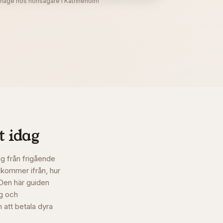
hage hos hönsägare i Katrineholm
t idag
g från frigående
n kommer ifrån, hur
 Den här guiden
ng och
 att betala dyra