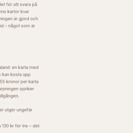
et för att svara på
nns kartor kvar
ningen är gjord och
tid – något som är
ealand: en karta med
k kan kosta upp
–55 kronor per karta
ärpningen sjunker
tillgången.
der utgör ungefär
 130 kr för tre – det