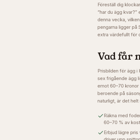
Föreställ dig klocka
“har du ägg kvar?” e
denna vecka, vilken
pengarna ligger på 
extra värdefullt för 
Vad får 
Prisbilden för ägg i
sex frigående ägg l
emot 60–70 kronor fö
beroende på säsong,
naturligt, är det hel
Räkna med foderko
60–70 % av kost
Erbjud lägre pris 
driver upp snitto