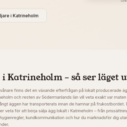
Ute
ljare i
Katrineholm
 i
Katrineholm
– så ser läget u
vånare finns det en växande efterfrågan på lokalt producerade äg
trineholm och resten av Södermanlands län vill veta exakt var mate
långt äggen har transporterats innan de hamnar på frukostbordet.
r veta för att börja sälja ägg lokalt i Katrineholm – från prissättni
 hygienregler, kundkommunikation och hur du marknadsför dig utan
änder.