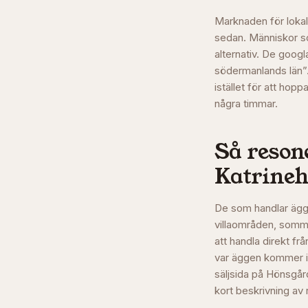
Marknaden för lokal
sedan. Människor som
alternativ. De googl
södermanlands län”.
istället för att hop
några timmar.
Så resone
Katrine
De som handlar ägg 
villaområden, somma
att handla direkt fr
var äggen kommer i
säljsida på Hönsgår
kort beskrivning av