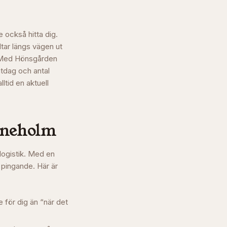
 också hitta dig.
tar längs vägen ut
. Med Hönsgården
mtdag och antal
ltid en aktuell
ineholm
logistik. Med en
 pingande. Här är
 för dig än “när det