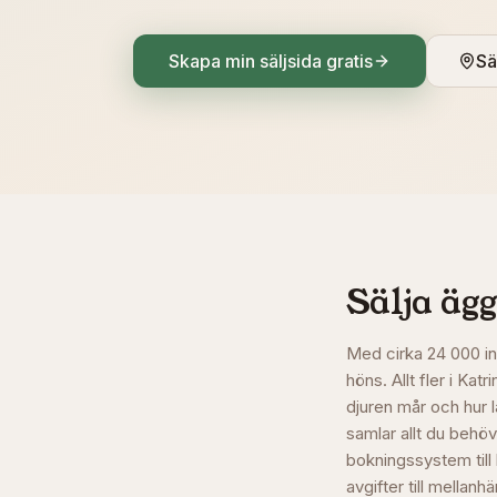
Skapa min säljsida gratis
Sä
Sälja ägg
Med cirka 24 000 in
höns. Allt fler i Ka
djuren mår och hur 
samlar allt du behöve
bokningssystem till
avgifter till mellanh