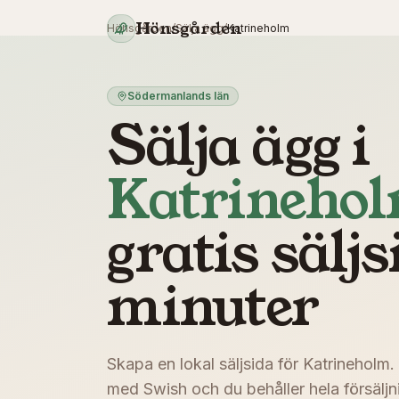
Hoppa till innehåll
Hönsgården
Hönsgården
/
Sälja ägg
/
Katrineholm
Södermanlands län
Sälja ägg i
Katrineho
gratis säljs
minuter
Skapa en lokal säljsida för
Katrineholm
.
med Swish och du behåller hela försäljni