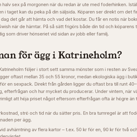
n halv sex på morgonen när du redan är ute med foderhinken. Iställ
n i taget kan du peka på din säljsida. Köparen ser direkt om det fi
 dag det går att hämta och vad det kostar. Du får en notis när bok
Swish när de hämtar. På så sätt frigörs både din tid och köparens 
dig som driver hönseriet vid sidan av jobb eller familj.
man för ägg i
Katrineholm
?
 Katrineholm följer i stort sett samma mönster som i resten av Sv
igger oftast mellan 35 och 55 kronor, medan ekologiska ägg i buti
r en sexpack. Direkt från gården ligger du oftast bra till runt 40
 efterfrågan och hur mycket du producerar. Under vintern, när v
t rimligt att höja priset något eftersom efterfrågan ofta är högre än 
stnad, strö och tid när du sätter pris. En bra tumregel är att fo
naden per ägg.
vid avhämtning av flera kartor – t.ex. 50 kr för en, 90 kr för två och
rdervärdet.