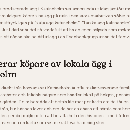
t producerade ägg i Katrineholm ser annorlunda ut idag jämfört m
 tidigare köpte sina ägg på rutin i den stora matbutiken söker nu
ar uttryckligen på “sälja ägg katrineholm”, “färska ägg katrineholm”
 Just därför är det så värdefullt att ha en egen säljsida som rank
pas att någon ska se ditt inlägg i en Facebookgrupp innan det försvin
rar köpare av lokala ägg i
holm
direkt från hönsägare i Katrineholm är ofta matintresserade familj
rgäster och fritidshusägare som handlar lokalt på helgen, pensi
ån gården. De är beredda att betala lite mer per karta om de får en 
från, hur hönsen lever och om de har en chans att hämta nära h
den ger dig möjligheten att berätta hela den historien – med foton
 rasen och en karta som visar exakt var hämtning sker.