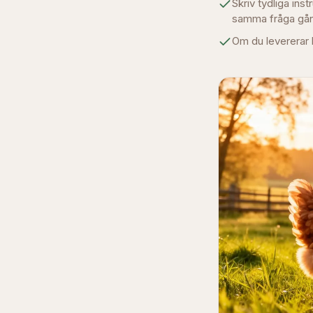
Skriv tydliga in
samma fråga gån
Om du levererar l