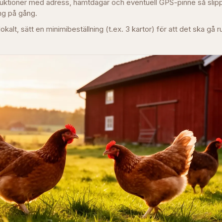
struktioner med adress, hämtdagar och eventuell GPS-pinne så slip
g på gång.
okalt, sätt en minimibeställning (t.ex. 3 kartor) för att det ska gå r