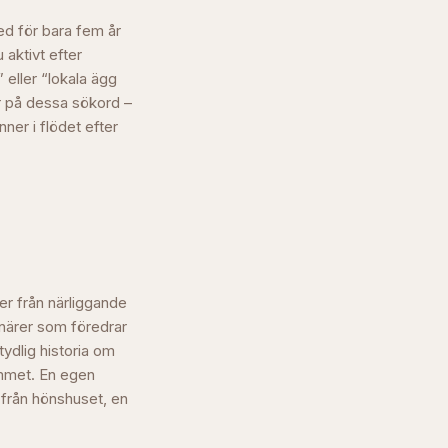
ed för bara fem år
 aktivt efter
 eller “lokala ägg
ar på dessa sökord –
ner i flödet efter
er från närliggande
onärer som föredrar
tydlig historia om
emmet. En egen
 från hönshuset, en