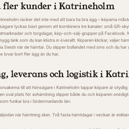
 fler kunder i
Katrineholm
Katrineholm räcker det inte med att bara ha bra ägg – köparna måste
nsägare lyckas bäst genom att kombinera tre kanaler: små QR-skyl
a matmarknader och torgdagar, köp-och-sälj-grupper på Facebook
nygg länk som du kan klistra in överallt. Köparen klickar, väljer hä
via Swish när de hämtar. Du slipper bollandet med sms och du har al
e lovar bort fler ägg än du har.
, leverans och logistik i
Katr
orsakerna till att hönsägare i
Katrineholm
tappar köpare är otydlig 
en sval plats för avhämtning slipper både du och köparen onödigt
 som funkar bra i
Södermanlands län
:
äljsidan när hämtning sker. Två fasta hämtdagar i veckan är enklare