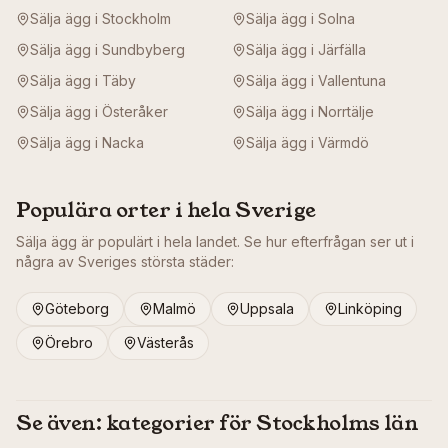
Sälja ägg i
Stockholm
Sälja ägg i
Solna
Sälja ägg i
Sundbyberg
Sälja ägg i
Järfälla
Sälja ägg i
Täby
Sälja ägg i
Vallentuna
Sälja ägg i
Österåker
Sälja ägg i
Norrtälje
Sälja ägg i
Nacka
Sälja ägg i
Värmdö
Populära orter i hela Sverige
Sälja ägg är populärt i hela landet. Se hur efterfrågan ser ut i
några av Sveriges största städer:
Göteborg
Malmö
Uppsala
Linköping
Örebro
Västerås
Se även: kategorier för
Stockholms län