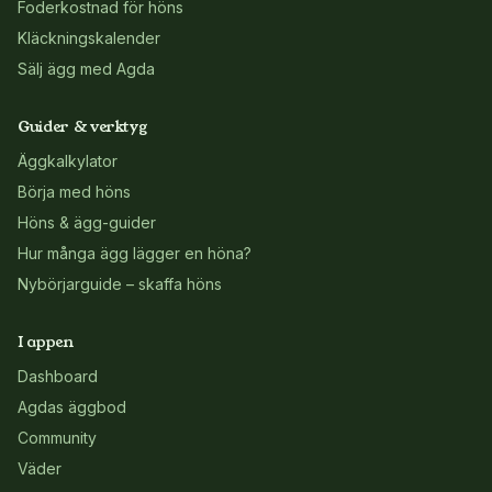
Foderkostnad för höns
Kläckningskalender
Sälj ägg med Agda
Guider & verktyg
Äggkalkylator
Börja med höns
Höns & ägg-guider
Hur många ägg lägger en höna?
Nybörjarguide – skaffa höns
I appen
Dashboard
Agdas äggbod
Community
Väder