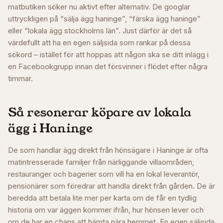
matbutiken söker nu aktivt efter alternativ. De googlar
uttryckligen på “sälja ägg haninge”, “färska ägg haninge”
eller “lokala ägg stockholms län”. Just därför är det så
värdefullt att ha en egen säljsida som rankar på dessa
sökord – istället för att hoppas att någon ska se ditt inlägg i
en Facebookgrupp innan det försvinner i flödet efter några
timmar.
Så resonerar köpare av lokala
ägg i
Haninge
De som handlar ägg direkt från hönsägare i Haninge är ofta
matintresserade familjer från närliggande villaområden,
restauranger och bagerier som vill ha en lokal leverantör,
pensionärer som föredrar att handla direkt från gården. De är
beredda att betala lite mer per karta om de får en tydlig
historia om var äggen kommer ifrån, hur hönsen lever och
om de har en chans att hämta nära hemmet. En egen säljsida