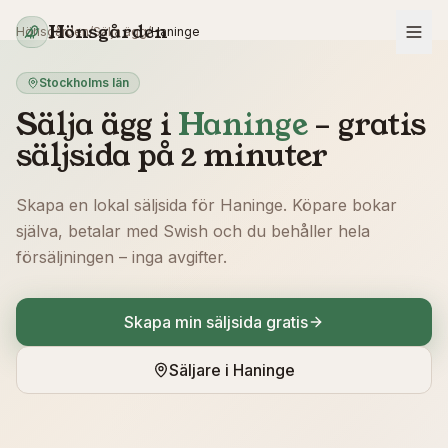
Hoppa till innehåll
Hönsgården
Hönsgården
/
Sälja ägg
/
Haninge
Stockholms län
Sälja ägg i
Haninge
– gratis
säljsida på 2 minuter
Skapa en lokal säljsida för
Haninge
. Köpare bokar
själva, betalar med Swish och du behåller hela
försäljningen – inga avgifter.
Skapa min säljsida gratis
Säljare i
Haninge