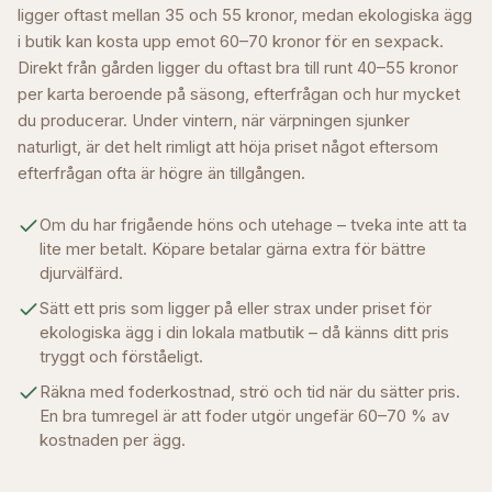
ligger oftast mellan 35 och 55 kronor, medan ekologiska ägg
i butik kan kosta upp emot 60–70 kronor för en sexpack.
Direkt från gården ligger du oftast bra till runt 40–55 kronor
per karta beroende på säsong, efterfrågan och hur mycket
du producerar. Under vintern, när värpningen sjunker
naturligt, är det helt rimligt att höja priset något eftersom
efterfrågan ofta är högre än tillgången.
Om du har frigående höns och utehage – tveka inte att ta
lite mer betalt. Köpare betalar gärna extra för bättre
djurvälfärd.
Sätt ett pris som ligger på eller strax under priset för
ekologiska ägg i din lokala matbutik – då känns ditt pris
tryggt och förståeligt.
Räkna med foderkostnad, strö och tid när du sätter pris.
En bra tumregel är att foder utgör ungefär 60–70 % av
kostnaden per ägg.