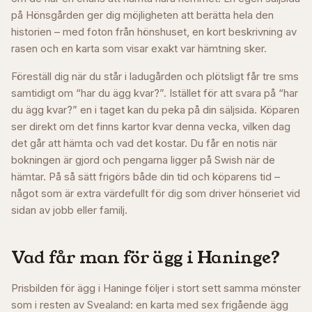
på Hönsgården ger dig möjligheten att berätta hela den
historien – med foton från hönshuset, en kort beskrivning av
rasen och en karta som visar exakt var hämtning sker.
Föreställ dig när du står i ladugården och plötsligt får tre sms
samtidigt om “har du ägg kvar?”. Istället för att svara på “har
du ägg kvar?” en i taget kan du peka på din säljsida. Köparen
ser direkt om det finns kartor kvar denna vecka, vilken dag
det går att hämta och vad det kostar. Du får en notis när
bokningen är gjord och pengarna ligger på Swish när de
hämtar. På så sätt frigörs både din tid och köparens tid –
något som är extra värdefullt för dig som driver hönseriet vid
sidan av jobb eller familj.
Vad får man för ägg i
Haninge
?
Prisbilden för ägg i Haninge följer i stort sett samma mönster
som i resten av Svealand: en karta med sex frigående ägg