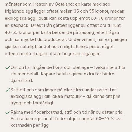
mönster som i resten av Götaland: en karta med sex
frigående ägg ligger oftast mellan 35 och 55 kronor, medan
ekologiska ägg i butik kan kosta upp emot 60–70 kronor för
en sexpack. Direkt från gården ligger du oftast bra till runt
40–55 kronor per karta beroende på säsong, efterfrågan
och hur mycket du producerar. Under vintern, när värpningen
sjunker naturligt, är det helt rimligt att höja priset något
eftersom efterfrågan ofta är högre än tillgången.
Om du har frigående höns och utehage – tveka inte att ta
lite mer betalt. Köpare betalar gärna extra för bättre
djurvälfärd.
Sätt ett pris som ligger på eller strax under priset för
ekologiska ägg i din lokala matbutik – då känns ditt pris
tryggt och förståeligt.
Räkna med foderkostnad, strö och tid när du sätter pris.
En bra tumregel är att foder utgör ungefär 60–70 % av
kostnaden per ägg.