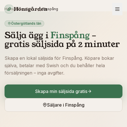
Hoppa till innehåll
Hönsgården
Hönsgården
/
Sälja ägg
/
Finspång
Östergötlands län
Sälja ägg i
Finspång
–
gratis säljsida på 2 minuter
Skapa en lokal säljsida för
Finspång
. Köpare bokar
själva, betalar med Swish och du behåller hela
försäljningen – inga avgifter.
Skapa min säljsida gratis
Säljare i
Finspång