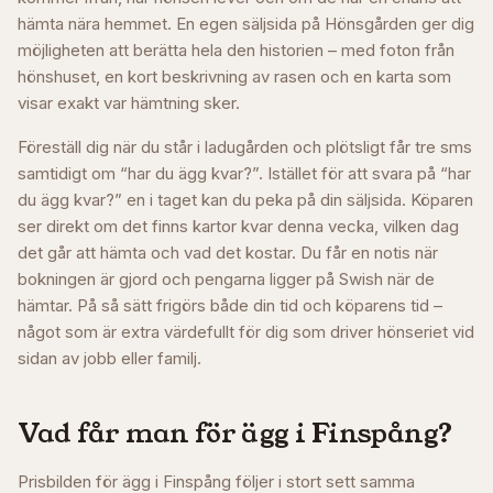
hämta nära hemmet. En egen säljsida på Hönsgården ger dig
möjligheten att berätta hela den historien – med foton från
hönshuset, en kort beskrivning av rasen och en karta som
visar exakt var hämtning sker.
Föreställ dig när du står i ladugården och plötsligt får tre sms
samtidigt om “har du ägg kvar?”. Istället för att svara på “har
du ägg kvar?” en i taget kan du peka på din säljsida. Köparen
ser direkt om det finns kartor kvar denna vecka, vilken dag
det går att hämta och vad det kostar. Du får en notis när
bokningen är gjord och pengarna ligger på Swish när de
hämtar. På så sätt frigörs både din tid och köparens tid –
något som är extra värdefullt för dig som driver hönseriet vid
sidan av jobb eller familj.
Vad får man för ägg i
Finspång
?
Prisbilden för ägg i Finspång följer i stort sett samma