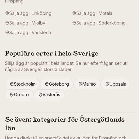
Finspång
:
Sälja ägg i
Linköping
Sälja ägg i
Motala
Sälja ägg i
Mjölby
Sälja ägg i
Söderköping
Sälja ägg i
Vadstena
Populära orter i hela Sverige
Sälja ägg är populärt i hela landet. Se hur efterfrågan ser ut i
några av Sveriges största städer:
Stockholm
Göteborg
Malmö
Uppsala
Örebro
Västerås
Se även: kategorier för
Östergötlands
län
Hoppa direkt till en specifik del av guiden för
Finspång
och