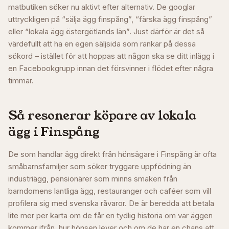
matbutiken söker nu aktivt efter alternativ. De googlar
uttryckligen på “sälja ägg finspång”, “färska ägg finspång”
eller “lokala ägg östergötlands län”. Just därför är det så
värdefullt att ha en egen säljsida som rankar på dessa
sökord – istället för att hoppas att någon ska se ditt inlägg i
en Facebookgrupp innan det försvinner i flödet efter några
timmar.
Så resonerar köpare av lokala
ägg i
Finspång
De som handlar ägg direkt från hönsägare i Finspång är ofta
småbarnsfamiljer som söker tryggare uppfödning än
industriägg, pensionärer som minns smaken från
barndomens lantliga ägg, restauranger och caféer som vill
profilera sig med svenska råvaror. De är beredda att betala
lite mer per karta om de får en tydlig historia om var äggen
kommer ifrån, hur hönsen lever och om de har en chans att